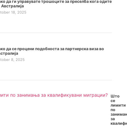
ко да ги управувате трошоците за преселба кога одите
 Австралија
tober 18, 2025
ко да се процени подобноста за партнерска виза во
стралија
tober 8, 2025
Што
се
лимити
по
занима
за
квалиф