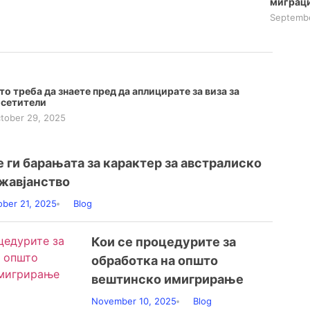
миграц
Septembe
о треба да знаете пред да аплицирате за виза за
осетители
tober 29, 2025
е ги барањата за карактер за австралиско
жавјанство
ober 21, 2025
Blog
Кои се процедурите за
обработка на општо
вештинско имигрирање
November 10, 2025
Blog