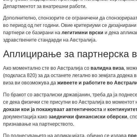
Департментот за внатрешни работи.
Дополнително, спонзорите се ограничени да спонзорираат
во период од пет години. Овие критериуми се дизајнирани
партнери се базирани на
легитимни врски
и дека аплика
здравствените стандарди на Австралија.
Аплицирање за партнерска в
Ако моментално сте во Австралија со
валидна виза
, мож
(подкласа 820) за да останете легално во земјата додека
виза ви овозможува да
живеете и работите во Австрали
По бракот со австралиски државјанин, треба да ја поднес
се дека физички сте присутни во Австралија во моментот
докази кои ја покажуваат автентичноста
и
континуите
документација како
заеднички финансиски обврски
, с
признавање на партнерството.
По поднесувањето на апликацијата, обично се издава
пре