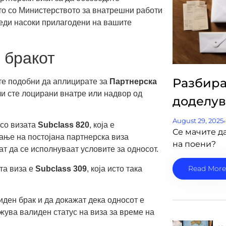
то со Министерството за внатрешни работи
еди насоки прилагодени на вашите
 бракот
Разбира
те подобни да аплицирате за
Партнерска
ли сте лоцирани внатре или надвор од
доделув
August 29, 2025
 со визата
Subclass 820
, која е
Се мачите да
ање на постојана партнерска виза
на поени?
ат да се исполнуваат условите за односот.
Read More
та виза е
Subclass 309
, која исто така
иден брак и да докажат дека односот е
ржува валиден статус на виза за време на