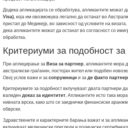
Додека апликацијата се обработува, апликантите можат д
Visa)
, која им овозможува легално да останат во Австрал
пристап до Медикејр, во зависност од условите на визата
дека апликантите можат да останат во согласност со ими
обработка.
Критериуми за подобност за
При аплицирање за
Виза за партнер
, апликантите мора 
австралиски граѓанин, постојан жител или подобен новоз
Овој услов важи и за
сопружници
и за
де факто партне
Критериумите за подобност вклучуваат двата партнери да 
валиден
доказ за идентитет
. Апликантите исто така мор
нивната врска, како што се заеднички финансиски аранж
обврски.
Здравствените и карактерните барања важат и за апликан
вклучуваат медицински прегледи и полициски сертификати