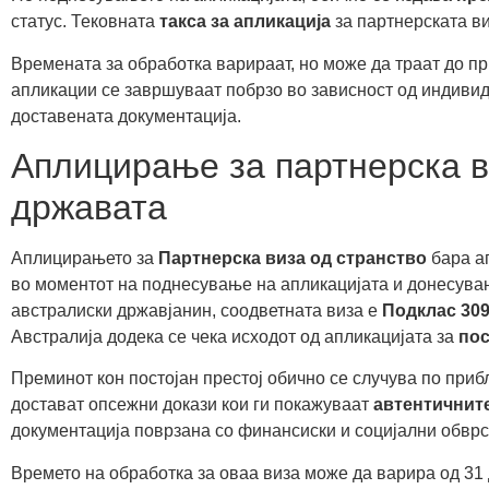
статус. Тековната
такса за апликација
за партнерската ви
Времената за обработка варираат, но може да траат до пр
апликации се завршуваат побрзо во зависност од индивид
доставената документација.
Аплицирање за партнерска в
државата
Аплицирањето за
Партнерска виза од странство
бара ап
во моментот на поднесување на апликацијата и донесување
австралиски државјанин, соодветната виза е
Подклас 30
Австралија додека се чека исходот од апликацијата за
пос
Преминот кон постојан престој обично се случува по при
достават опсежни докази кои ги покажуваат
автентичните
документација поврзана со финансиски и социјални обврс
Времето на обработка за оваа виза може да варира од 31 