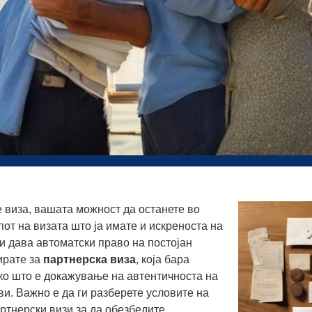
 виза, вашата можност да останете во
пот на визата што ја имате и искреноста на
и дава автоматски право на постојан
ирате за
партнерска виза
, која бара
ако што е докажување на автентичноста на
и. Важно е да ги разберете условите на
ртнерски визи за да обезбедите