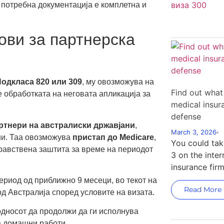
 потребна документација е комплетна и
ови за партнерска
одкласа 820 или 309
, му овозможува на
Find out what
 обработката на неговата апликација за
medical insu
defense
ртнери на австралиски државјани
,
March 3, 2026
ни. Таа овозможува
пристап до Medicare
,
You could tak
равствена заштита за време на периодот
3 on the inter
insurance firm
риод од приближно 9 месеци, во текот на
Read More
од Австралија според условите на визата.
односот да продолжи да ги исполнува
а домашни работи.