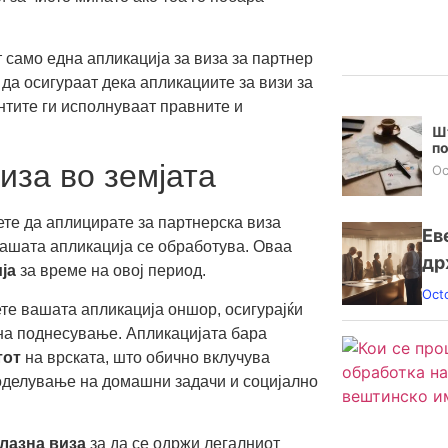
 само една апликација за виза за партнер
 да осигураат дека апликациите за визи за
нтите ги исполнуваат правните и
Шт
п
иза во земјата
Oc
ете да аплицирате за партнерска виза
Ев
 вашата апликација се обработува. Оваа
др
ја
за време на овој период.
Oct
ете вашата апликација оншор, осигурајќи
 на поднесување. Апликацијата бара
тот
на врската, што обично вклучува
поделување на домашни задачи и социјално
лазна виза
за да се одржи легалниот