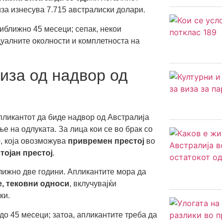
за изнесува 7.715 австралиски долари.
иближно 45 месеци; сепак, некои
уалните околности и комплетноста на
иза од надвор од
ликантот да биде надвор од Австралија
 на одлуката. За лица кои се во брак со
9
, која овозможува
привремен престој
во
тојан престој
.
ближно две години. Апликантите мора да
, тековни односи
, вклучувајќи
ки.
до 45 месеци; затоа, апликантите треба да