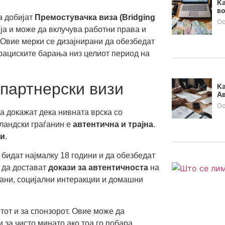
Ка
во
а добијат
Премостувачка виза (Bridging
Oc
ија и може да вклучува работни права и
. Овие мерки се дизајнирани да обезбедат
грациските барања низ целиот период на
 партнерски визи
Ка
Ав
Oc
да докажат дека нивната врска со
еландски граѓанин е
автентична и трајна
.
ри
.
бидат најмалку 18 години и да обезбедат
а да достават
докази за автентичноста
на
мани, социјални интеракции и домашни
тот и за спонзорот. Овие може да
 за чисто минато ако тоа го побара