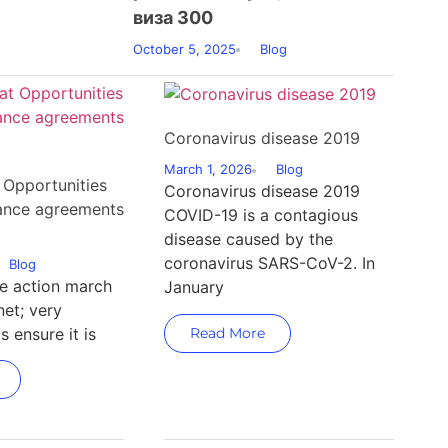
виза 300
October 5, 2025
Blog
Coronavirus disease 2019
March 1, 2026
Blog
 Opportunities
Coronavirus disease 2019
rance agreements
COVID-19 is a contagious
disease caused by the
coronavirus SARS-CoV-2. In
Blog
e action march
January
net; very
s ensure it is
Read More