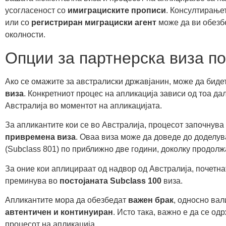
усогласеност со
имиграциските прописи
. Консултирање
или со
регистриран миграциски агент
може да ви обезб
околности.
Опции за партнерска виза по
Ако се омажите за австралиски државјанин, може да биде
виза
. Конкретниот процес на апликација зависи од тоа да
Австралија во моментот на апликацијата.
За апликантите кои се во Австралија, процесот започнува
привремена виза
. Оваа виза може да доведе до доделув
(Subclass 801) по приближно две години, доколку продолж
За оние кои аплицираат од надвор од Австралија, почетна
преминува во
постојаната Subclass 100
виза.
Апликантите мора да обезбедат
важен брак
, односно вал
автентичен и континуиран
. Исто така, важно е да се од
процесот на апликација.