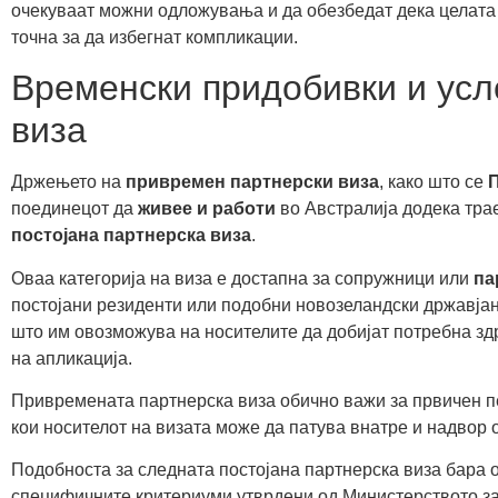
очекуваат можни одложувања и да обезбедат дека целата
точна за да избегнат компликации.
Временски придобивки и усл
виза
Држењето на
привремен партнерски виза
, како што се
П
поединецот да
живее и работи
во Австралија додека трае
постојана партнерска виза
.
Оваа категорија на виза е достапна за сопружници или
па
постојани резиденти или подобни новозеландски државја
што им овозможува на носителите да добијат потребна зд
на апликација.
Привремената партнерска виза обично важи за првичен пе
кои носителот на визата може да патува внатре и надвор 
Подобноста за следната постојана партнерска виза бара 
специфичните критериуми утврдени од Министерството з