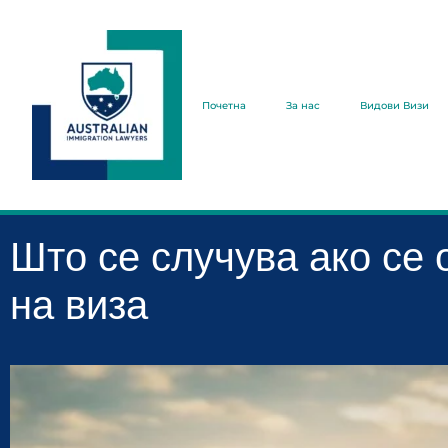
Почетна
За нас
Видови Визи
Што се случува ако се 
на виза