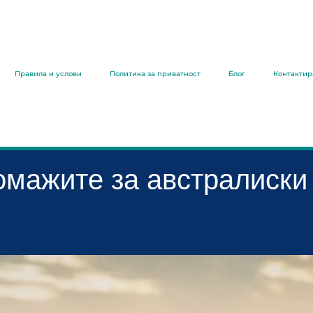
Правила и услови
Политика за приватност
Блог
Контактир
омажите за австралиски