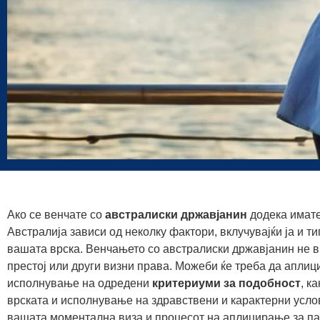
Ако се венчате со
австралиски државјанин
додека имате
Австралија зависи од неколку фактори, вклучувајќи ја и ти
вашата врска. Венчањето со австралиски државјанин не в
престој или други визни права. Можеби ќе треба да аплиц
исполнување на одредени
критериуми за подобност
, к
врската и исполнување на здравствени и карактерни услов
вашата моментална виза и процесот на аплицирање за па