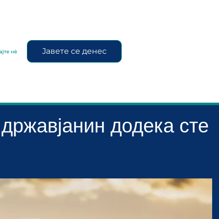
Јавете се денес
ајте нè
 државјанин додека сте