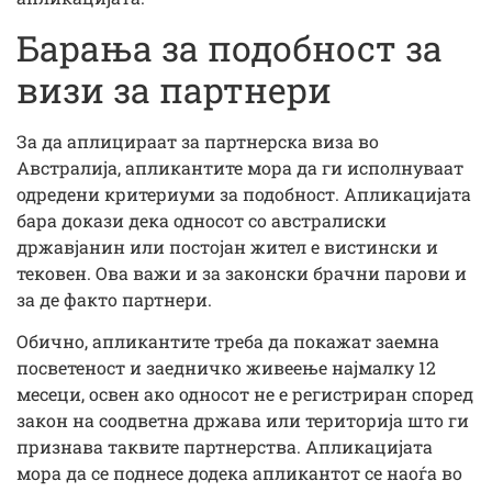
Барања за подобност за
визи за партнери
За да аплицираат за партнерска виза во
Австралија, апликантите мора да ги исполнуваат
одредени критериуми за подобност. Апликацијата
бара докази дека односот со австралиски
државјанин или постојан жител е вистински и
тековен. Ова важи и за законски брачни парови и
за де факто партнери.
Обично, апликантите треба да покажат заемна
посветеност и заедничко живеење најмалку 12
месеци, освен ако односот не е регистриран според
закон на соодветна држава или територија што ги
признава таквите партнерства. Апликацијата
мора да се поднесе додека апликантот се наоѓа во