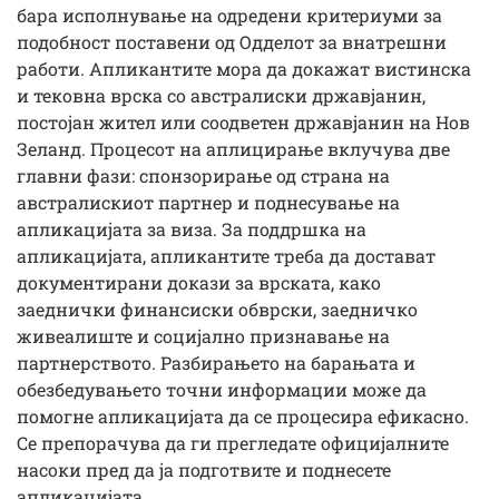
бара исполнување на одредени критериуми за
подобност поставени од Одделот за внатрешни
работи. Апликантите мора да докажат вистинска
и тековна врска со австралиски државјанин,
постојан жител или соодветен државјанин на Нов
Зеланд. Процесот на аплицирање вклучува две
главни фази: спонзорирање од страна на
австралискиот партнер и поднесување на
апликацијата за виза. За поддршка на
апликацијата, апликантите треба да достават
документирани докази за врската, како
заеднички финансиски обврски, заедничко
живеалиште и социјално признавање на
партнерството. Разбирањето на барањата и
обезбедувањето точни информации може да
помогне апликацијата да се процесира ефикасно.
Се препорачува да ги прегледате официјалните
насоки пред да ја подготвите и поднесете
апликацијата.