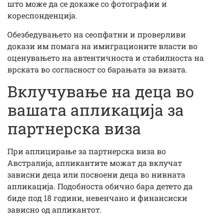
што може да се докаже со фотографии и
кореспонденција.
Обезбедувањето на сеопфатни и проверливи
докази им помага на имиграционите власти во
оценувањето на автентичноста и стабилноста на
врската во согласност со барањата за визата.
Вклучување на деца во
вашата апликација за
партнерска виза
При аплицирање за партнерска виза во
Австралија, апликантите можат да вклучат
зависни деца или посвоени деца во нивната
апликација. Подобноста обично бара детето да
биде под 18 години, невенчано и финансиски
зависно од апликантот.