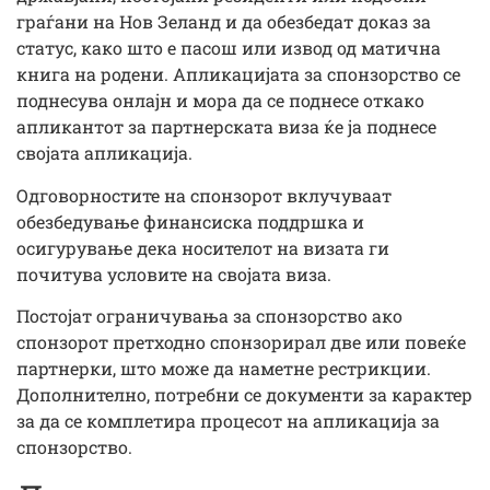
граѓани на Нов Зеланд и да обезбедат доказ за
статус, како што е пасош или извод од матична
книга на родени. Апликацијата за спонзорство се
поднесува онлајн и мора да се поднесе откако
апликантот за партнерската виза ќе ја поднесе
својата апликација.
Одговорностите на спонзорот вклучуваат
обезбедување финансиска поддршка и
осигурување дека носителот на визата ги
почитува условите на својата виза.
Постојат ограничувања за спонзорство ако
спонзорот претходно спонзорирал две или повеќе
партнерки, што може да наметне рестрикции.
Дополнително, потребни се документи за карактер
за да се комплетира процесот на апликација за
спонзорство.