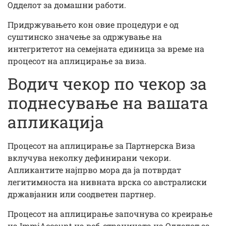
Одделот за домашни работи.
Придржувањето кон овие процедури е од
суштинско значење за одржување на
интегритетот на семејната единица за време на
процесот на аплицирање за виза.
Водич чекор по чекор за
поднесување на вашата
апликација
Процесот на аплицирање за Партнерска Виза
вклучува неколку дефинирани чекори.
Апликантите најпрво мора да ја потврдат
легитимноста на нивната врска со австралиски
државјанин или соодветен партнер.
Процесот на аплицирање започнува со креирање
на ImmiAccount на веб-страницата на Одделот за