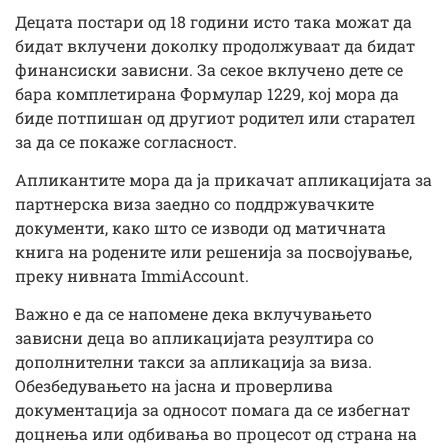
Децата постари од 18 години исто така можат да
бидат вклучени доколку продолжуваат да бидат
финансиски зависни. За секое вклучено дете се
бара комплетирана Формулар 1229, кој мора да
биде потпишан од другиот родител или старател
за да се покаже согласност.
Апликантите мора да ја прикачат апликацијата за
партнерска виза заедно со поддржувачките
документи, како што се изводи од матичната
книга на родените или решенија за посвојување,
преку нивната ImmiAccount.
Важно е да се напомене дека вклучувањето
зависни деца во апликацијата резултира со
дополнителни такси за апликација за виза.
Обезбедувањето на јасна и проверлива
документација за односот помага да се избегнат
доцнења или одбивања во процесот од страна на