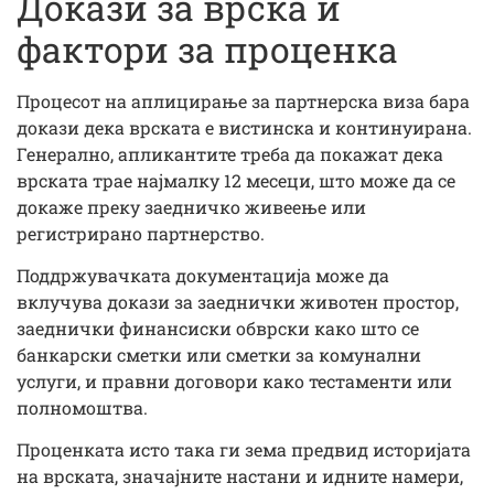
Докази за врска и
фактори за проценка
Процесот на аплицирање за партнерска виза бара
докази дека врската е вистинска и континуирана.
Генерално, апликантите треба да покажат дека
врската трае најмалку 12 месеци, што може да се
докаже преку заедничко живеење или
регистрирано партнерство.
Поддржувачката документација може да
вклучува докази за заеднички животен простор,
заеднички финансиски обврски како што се
банкарски сметки или сметки за комунални
услуги, и правни договори како тестаменти или
полномоштва.
Проценката исто така ги зема предвид историјата
на врската, значајните настани и идните намери,