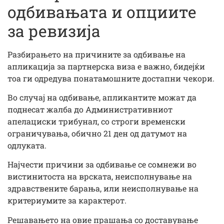
одбивањата и опциите
за ревизија
Разбирањето на причините за одбивање на
апликација за партнерска виза е важно, бидејќи
тоа ги одредува понатамошните достапни чекори.
Во случај на одбивање, апликантите можат да
поднесат жалба до Административниот
апелациски трибунал, со строги временски
ограничувања, обично 21 ден од датумот на
одлуката.
Најчести причини за одбивање се сомнежи во
вистинитоста на врската, неисполнување на
здравствените барања, или неисполнување на
критериумите за карактерот.
Решавањето на овие прашања со доставување