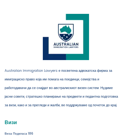
Australian Immigration Lawyers е посветена адвокатска фирма за
имиграциско право која им помага на поединци, семејства и
работодавачи да се снајдат во австралискиот визен систем. Нудиме
јасни совети, стратешко планирање на предмети и педантна подготовка
за визи, како и за прегледи и жалби, ве поддржуваме од почеток до крај.
Визи
Виза Подкласа 186