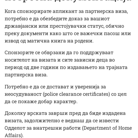
Кога спонзорирате апликант за партнерска виза,
потребно е да обезбедите доказ за вашиот
државјански или престојувачки статус, обично
преку документи како што се важечки пасош или
извод од матична книга на родени.
Спонзорите се обврзани да го поддржуваат
носителот на визата и сите зависни деца во
период од две години по издавањето на трајната
партнерска виза.
Потребно е да се достават и уверенија за
неосудуваност (police clearance certificates) со цел
да се покаже добар карактер.
Доколку врската заврши пред да биде издадена
визата, задолжително е веднаш да се извести
Одделот за внатрешни работи (Department of Home
Affairs).