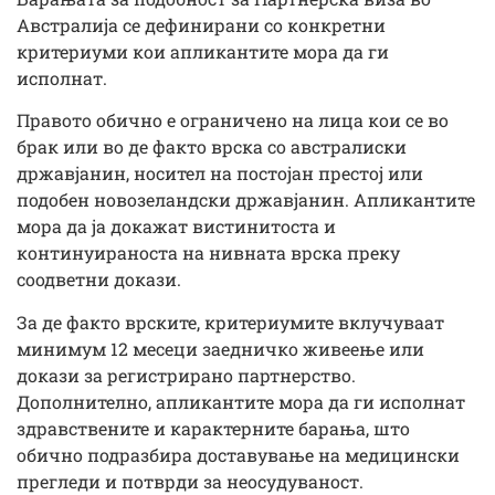
Австралија се дефинирани со конкретни
критериуми кои апликантите мора да ги
исполнат.
Правото обично е ограничено на лица кои се во
брак или во де факто врска со австралиски
државјанин, носител на постојан престој или
подобен новозеландски државјанин. Апликантите
мора да ја докажат вистинитоста и
континуираноста на нивната врска преку
соодветни докази.
За де факто врските, критериумите вклучуваат
минимум 12 месеци заедничко живеење или
докази за регистрирано партнерство.
Дополнително, апликантите мора да ги исполнат
здравствените и карактерните барања, што
обично подразбира доставување на медицински
прегледи и потврди за неосудуваност.