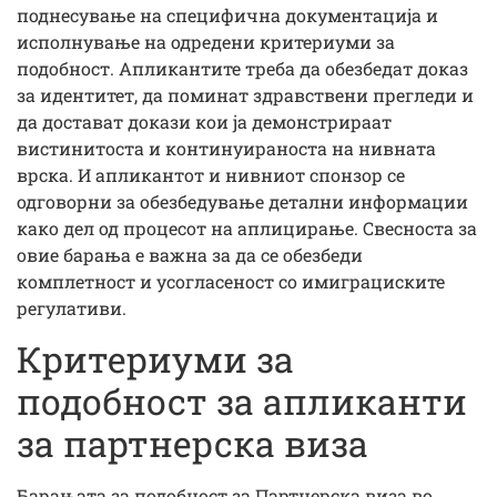
поднесување на специфична документација и
исполнување на одредени критериуми за
подобност. Апликантите треба да обезбедат доказ
за идентитет, да поминат здравствени прегледи и
да достават докази кои ја демонстрираат
вистинитоста и континуираноста на нивната
врска. И апликантот и нивниот спонзор се
одговорни за обезбедување детални информации
како дел од процесот на аплицирање. Свесноста за
овие барања е важна за да се обезбеди
комплетност и усогласеност со имиграциските
регулативи.
Критериуми за
подобност за апликанти
за партнерска виза
Барањата за подобност за Партнерска виза во