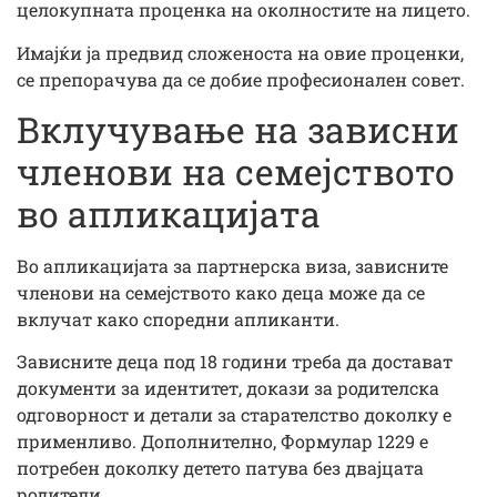
целокупната проценка на околностите на лицето.
Имајќи ја предвид сложеноста на овие проценки,
се препорачува да се добие професионален совет.
Вклучување на зависни
членови на семејството
во апликацијата
Во апликацијата за партнерска виза, зависните
членови на семејството како деца може да се
вклучат како споредни апликанти.
Зависните деца под 18 години треба да достават
документи за идентитет, докази за родителска
одговорност и детали за старателство доколку е
применливо. Дополнително, Формулар 1229 е
потребен доколку детето патува без двајцата
родители.