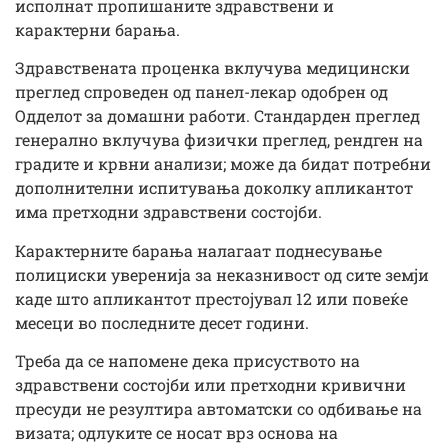
исполнат пропишаните здравствени и
карактерни барања.
Здравствената проценка вклучува медицински
преглед спроведен од панел-лекар одобрен од
Одделот за домашни работи. Стандарден преглед
генерално вклучува физички преглед, рендген на
градите и крвни анализи; може да бидат потребни
дополнителни испитувања доколку апликантот
има претходни здравствени состојби.
Карактерните барања налагаат поднесување
полициски уверенија за неказнивост од сите земји
каде што апликантот престојувал 12 или повеќе
месеци во последните десет години.
Треба да се напомене дека присуството на
здравствени состојби или претходни кривични
пресуди не резултира автоматски со одбивање на
визата; одлуките се носат врз основа на