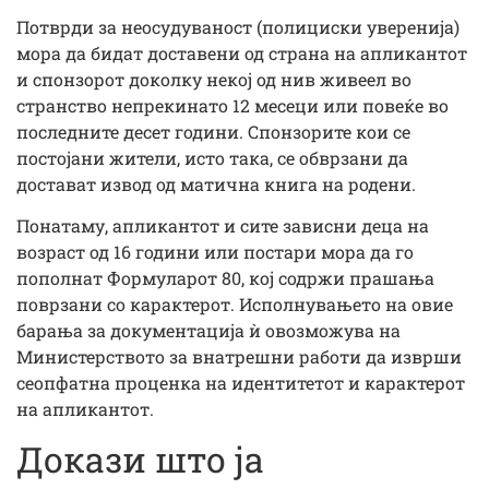
Потврди за неосудуваност (полициски уверенија)
мора да бидат доставени од страна на апликантот
и спонзорот доколку некој од нив живеел во
странство непрекинато 12 месеци или повеќе во
последните десет години. Спонзорите кои се
постојани жители, исто така, се обврзани да
достават извод од матична книга на родени.
Понатаму, апликантот и сите зависни деца на
возраст од 16 години или постари мора да го
пополнат Формуларот 80, кој содржи прашања
поврзани со карактерот. Исполнувањето на овие
барања за документација ѝ овозможува на
Министерството за внатрешни работи да изврши
сеопфатна проценка на идентитетот и карактерот
на апликантот.
Докази што ја