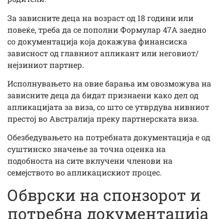
За зависните деца на возраст од 18 години или
повеќе, треба да се пополни Формулар 47A заедно
со документација која докажува финансиска
зависност од главниот апликант или неговиот/
нејзиниот партнер.
Исполнувањето на овие барања им овозможува на
зависните деца да бидат признаени како дел од
апликацијата за виза, со што се утврдува нивниот
престој во Австралија преку партнерската виза.
Обезбедувањето на потребната документација е од
суштинско значење за точна оценка на
подобноста на сите вклучени членови на
семејството во апликацискиот процес.
Обврски на спонзорот и
потребна документација