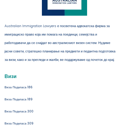
Australian Immigration Lawyers е посветена адвокатска фирма за
имиграциско право која им помага на поединци, семејства и
работодавачи да се снајдат во австралискиот визен систем. Нудиме
јасни совети, стратешко планирање на предмети и педантна подготовка
за визи, како и за прегледи и жалби, ве поддржуваме од почеток до крај.
Визи
Виза Подкласа 186
Виза Подкласа 189
Виза Подкласа 300
Виза Подкласа 309