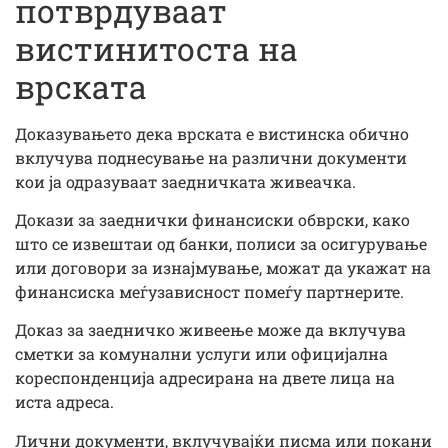
потврдуваат
вистинитоста на
врската
Доказувањето дека врската е вистинска обично
вклучува поднесување на различни документи
кои ја одразуваат заедничката живеачка.
Докази за заеднички финансиски обврски, како
што се извештаи од банки, полиси за осигурување
или договори за изнајмување, можат да укажат на
финансиска меѓузависност помеѓу партнерите.
Доказ за заедничко живеење може да вклучува
сметки за комунални услуги или официјална
кореспонденција адресирана на двете лица на
иста адреса.
Лични документи, вклучувајќи писма или покани