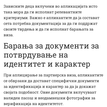
Зависните деца вклучени во апликацијата исто
така мора да ги исполнат релевантните
критериуми. Важно е апликантите да ја состават
сета потребна документација за да ги поддржат
своите тврдења и да ги исполнат барањата за
виза.
Барања за документи за
потврдување на
идентитет и карактер
При аплицирање за партнерска виза, апликантите
се обврзани да достават специфични документи
за идентификација и карактер за да ја докажат
својата подобност. Овие документи вклучуваат
валиден пасош и неодамнешни фотографии за
верификација на идентитетот.