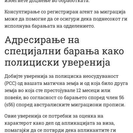
избегнете доцнење во обработката.
Консултирање со регистриран агент за миграција
може да помогне да се осигури дека поднесокот ги
исполнува барањата на одделението.
Адресирање на
специјални барања како
полициски уверенија
Добијте уверенија за полициска неосудуваност
(PCC) од вашата матична земја и од која било друга
земја во која сте престојувале 12 месеци или
повеќе, во согласност со барањето според член 56
(s56) според австралиските миграциони прописи.
Овие уверенија се потребни за оценка на
карактерот како дел од апликацијата за виза,
помагајќи да се потврди дека апликантите ги