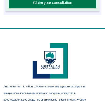
Australian Immigration Lawyers е посветена адвокатска фирма за
имиграциско право која им помага на поединци, семејства и
работодавачи да се снајдат во австралискиот визен систем. Нудиме