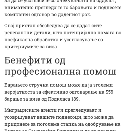
За да се усогласите со очекувањата на одделот,
внимателно прегледајте го барањето и поднесете
комплетен одговор во дадениот рок.
Овој пристап обезбедува да се дадат сите
релевантни детали, што потенцијално помага во
поефикасна обработка и усогласување со
критериумите за виза.
Бенефити од
професионална помош
Барањето стручна помош може да ја зголеми
веројатноста за ефективно одговарање на S56
барање за виза од Подкласа 189.
Миграциските агенти ги прегледуваат и
усовршуваат вашите поднесоци, што може да
придонесе за поголема стапка на одобрување на
Визата за Самостојни Вештини и да го намали