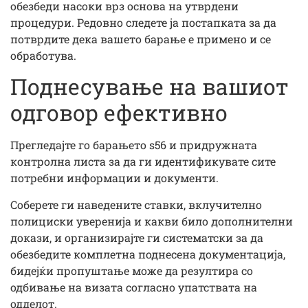
обезбеди насоки врз основа на утврдени
процедури. Редовно следете ја постапката за да
потврдите дека вашето барање е примено и се
обработува.
Поднесување на вашиот
одговор ефективно
Прегледајте го барањето s56 и придружната
контролна листа за да ги идентификувате сите
потребни информации и документи.
Соберете ги наведените ставки, вклучително
полициски уверенија и какви било дополнителни
докази, и организирајте ги систематски за да
обезбедите комплетна поднесена документација,
бидејќи пропуштање може да резултира со
одбивање на визата согласно упатствата на
одделот.