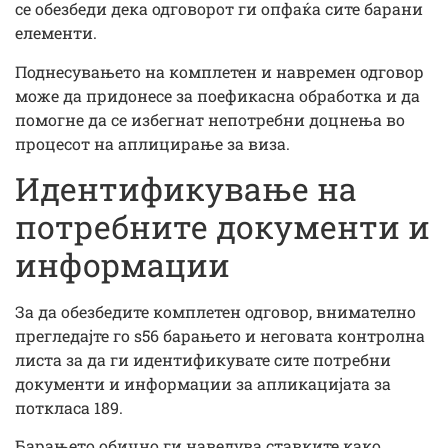
се обезбеди дека одговорот ги опфаќа сите барани
елементи.
Поднесувањето на комплетен и навремен одговор
може да придонесе за поефикасна обработка и да
помогне да се избегнат непотребни доцнења во
процесот на аплицирање за виза.
Идентификување на
потребните документи и
информации
За да обезбедите комплетен одговор, внимателно
прегледајте го s56 барањето и неговата контролна
листа за да ги идентификувате сите потребни
документи и информации за апликацијата за
поткласа 189.
Барањето обично ги наведува ставките како