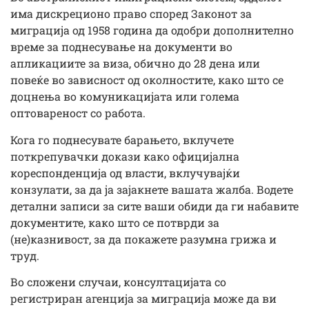
има дискреционо право според Законот за
миграција од 1958 година да одобри дополнително
време за поднесување на документи во
апликациите за виза, обично до 28 дена или
повеќе во зависност од околностите, како што се
доцнења во комуникацијата или голема
оптовареност со работа.
Кога го поднесувате барањето, вклучете
поткрепувачки докази како официјална
кореспонденција од власти, вклучувајќи
конзулати, за да ја зајакнете вашата жалба. Водете
детални записи за сите ваши обиди да ги набавите
документите, како што се потврди за
(не)казнивост, за да покажете разумна грижа и
труд.
Во сложени случаи, консултацијата со
регистриран агенција за миграција може да ви