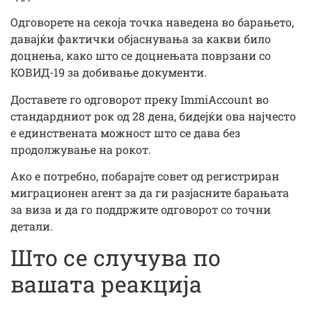
Одговорете на секоја точка наведена во барањето,
давајќи фактички објаснувања за какви било
доцнења, како што се доцнењата поврзани со
КОВИД-19 за добивање документи.
Доставете го одговорот преку ImmiAccount во
стандардниот рок од 28 дена, бидејќи ова најчесто
е единствената можност што се дава без
продолжување на рокот.
Ако е потребно, побарајте совет од регистриран
миграционен агент за да ги разјасните барањата
за виза и да го поддржите одговорот со точни
детали.
Што се случува по
вашата реакција