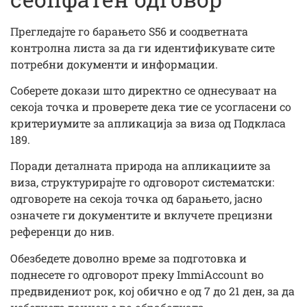
Прегледајте го барањето S56 и соодветната
контролна листа за да ги идентификувате сите
потребни документи и информации.
Соберете докази што директно се однесуваат на
секоја точка и проверете дека тие се усогласени со
критериумите за апликација за виза од Подкласа
189.
Поради деталната природа на апликациите за
виза, структурирајте го одговорот систематски:
одговорете на секоја точка од барањето, јасно
означете ги документите и вклучете прецизни
референци до нив.
Обезбедете доволно време за подготовка и
поднесете го одговорот преку ImmiAccount во
предвидениот рок, кој обично е од 7 до 21 ден, за да