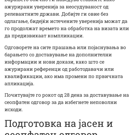
ажурирани уверенија за неосудуваност од
релевантните држави. Добијте ги овие без
одлагање, бидејќи истечените уверенија можат да
го продолжат времето на обработка на визата или
да предизвикаат компликации.
Одговорете на сите прашања или појаснувања во
барањето со доставување на дополнителни
информации и нови докази, како што се
ажурирани референци од работодавачи или
квалификации, ако има промени по првичната
апликација.
Почитувајте го рокот од 28 дена за доставување на
сеопфатен одговор за да избегнете неповолни
исходи.
Подготовка на јасен и
сеопфатен одговор