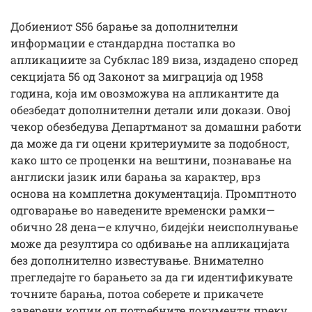
Добиениот S56 барање за дополнителни
информации е стандардна постапка во
апликациите за Субклас 189 виза, издадено според
секцијата 56 од Законот за миграција од 1958
година, која им овозможува на апликантите да
обезбедат дополнителни детали или докази. Овој
чекор обезбедува Департманот за домашни работи
да може да ги оцени критериумите за подобност,
како што се проценки на вештини, познавање на
англиски јазик или барања за карактер, врз
основа на комплетна документација. Промптното
одговарање во наведените временски рамки—
обично 28 дена—е клучно, бидејќи неисполнување
може да резултира со одбивање на апликацијата
без дополнително известување. Внимателно
прегледајте го барањето за да ги идентификувате
точните барања, потоа соберете и прикачете
заверени копии од потребните документи преку