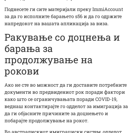
Поднесете ги сите материјали преку ImmiAccount
за да го исполните барањето s56 и да го одржите
напредокот на вашата апликација за виза.
Ракување со доцнења и
барања за
продолжување на
рокови
Ако не сте во можност да ги доставите потребните
документи во предвидениот рок поради фактори
како што се ограничувањата поради COVID-19,
веднаш контактирајте го одделот за имиграција за
да ги објасните причините за доцнењето и
побарајте продолжување на рокот.
Во австралискиот имиграциски систем, одделот