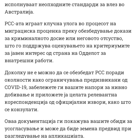
исполнуваат неопходните стандарди за влез во
Австралија.
PCC-ата играат клучна улога во процесот на
миграциска проценка преку обезбедување докази
за криминалното досие или неговото отсуство,
што го поддржува оценувањето на критериумите
за јавен интерес од страна на Одделот за
внатрешни работи.
Доколку не е можно да се обезбедат PCC поради
околности како ограничувања предизвикани од
COVID-19, забележете ги вашите напори за нивно
добивање и приложете ја целата релевантна
кореспонденција од официјални извори, како што
се конзулати.
Оваа документација ги покажува вашите обиди за
усогласување и може да биде земена предвид при
разгледување на апликацијата.