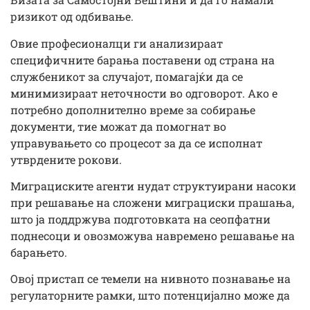
ризикот од одбивање.
Овие професионалци ги анализираат
специфичните барања поставени од страна на
службеникот за случајот, помагајќи да се
минимизираат неточности во одговорот. Ако е
потребно дополнително време за собирање
документи, тие можат да помогнат во
управувањето со процесот за да се исполнат
утврдените рокови.
Миграциските агенти нудат структуирани насоки
при решавање на сложени миграциски прашања,
што ја поддржува подготовката на сеопфатни
поднесоци и овозможува навремено решавање на
барањето.
Овој пристап се темели на нивното познавање на
регулаторните рамки, што потенцијално може да