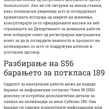
ImmiAccount. Ако не сте сигурни за некои ставки,
како полициски уверенија што ја потврдуваат
кривичната историја од земјите на живеење,
консултирајте се со официјалните насоки на веб-
страницата на Департманот за домашни работи
или побарајте совет од регистриран миграциски
агент за да ја потврдите важноста и процесот на
аплицирање, со што се поддржува целосен и
усогласен одговор.
Разбирање на S56
барањето за поткласа 189
Одделот за внатрешни работи може да издаде
барање за информации согласно Член 56 (S56)
доколку се потребни дополнителни детали за
оценка на апликација за виза Субклас 189. Ова
барање ги содржи конкретните информации или