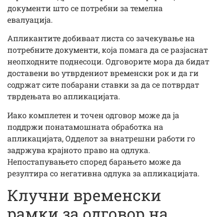
документи што се потребни за темелна
евалуација.
Апликантите добиваат листа со зачекување на
потребните документи, која помага да се разјаснат
неопходните поднесоци. Одговорите мора да бидат
доставени во утврдениот временски рок и да ги
содржат сите побарани ставки за да се потврдат
тврдењата во апликацијата.
Иако комплетен и точен одговор може да ја
поддржи понатамошната обработка на
апликацијата, Одделот за внатрешни работи го
задржува крајното право на одлука.
Непостапувањето според барањето може да
резултира со негативна одлука за апликацијата.
Клучни временски
рамки за одговор на