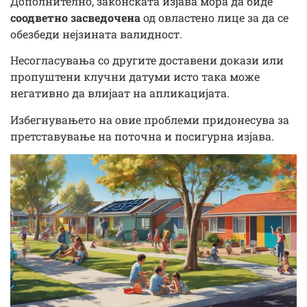
Дополнително, законската изјава мора да биде
соодветно засведочена
од овластено лице за да се
обезбеди нејзината валидност.
Несогласувања со другите доставени докази или
пропуштени клучни датуми исто така може
негативно да влијаат на апликацијата.
Избегнувањето на овие проблеми придонесува за
претставување на поточна и посигурна изјава.