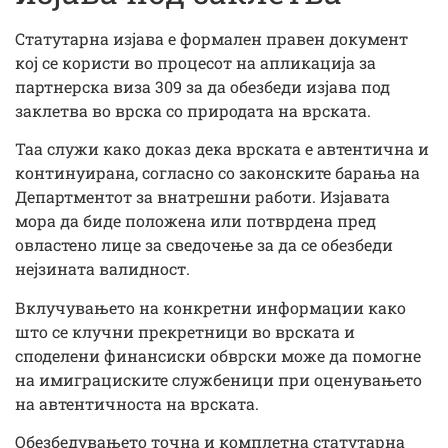
Статутарна изјава е формален правен документ
кој се користи во процесот на апликација за
партнерска виза 309 за да обезбеди изјава под
заклетва во врска со природата на врската.
Таа служи како доказ дека врската е автентична и
континуирана, согласно со законските барања на
Департментот за внатрешни работи. Изјавата
мора да биде положена или потврдена пред
овластено лице за сведочење за да се обезбеди
нејзината валидност.
Вклучувањето на конкретни информации како
што се клучни прекретници во врската и
споделени финансиски обврски може да помогне
на имиграциските службеници при оценувањето
на автентичноста на врската.
Обезбедувањето точна и комплетна статутарна