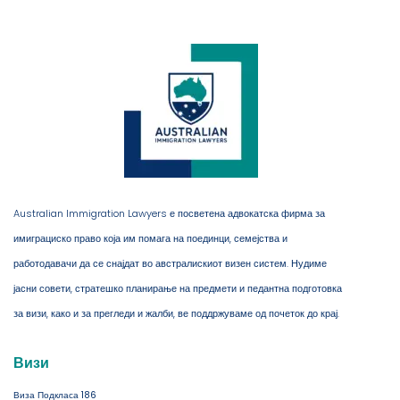
Australian Immigration Lawyers е посветена адвокатска фирма за
имиграциско право која им помага на поединци, семејства и
работодавачи да се снајдат во австралискиот визен систем. Нудиме
јасни совети, стратешко планирање на предмети и педантна подготовка
за визи, како и за прегледи и жалби, ве поддржуваме од почеток до крај.
Визи
Виза Подкласа 186