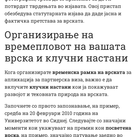
потврдат тврдењата во изјавата. Овој пристап
обезбедува статутарната изјава да даде јасна и
фактичка претстава за врската.
Организирање на
времепловот на вашата
врска и клучни настани
Кога организирате
временска рамка на врската
за
апликација за партнерска виза, важно е да
вклучите
клучни настани
кои ја покажуваат
развојот и тековната природа на врската.
Започнете со првото запознавање, на пример,
средба на 20 февруари 2010 година на
Универзитетот во Сиднеј. Следувајте со значајни
моменти кои укажуваат на премин кон
посветена
врска
, на пример, значајно патување заедно во