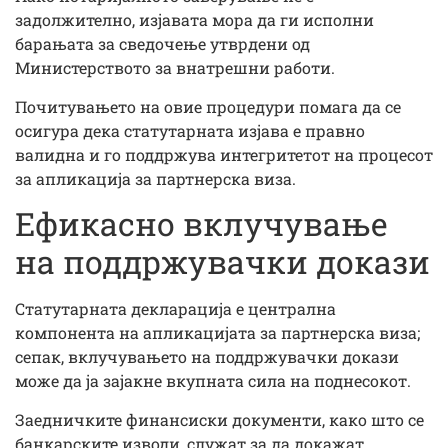
задолжително, изјавата мора да ги исполни
барањата за сведочење утврдени од
Министерството за внатрешни работи.
Почитувањето на овие процедури помага да се
осигура дека статутарната изјава е правно
валидна и го поддржува интегритетот на процесот
за апликација за партнерска виза.
Ефикасно вклучување
на поддржувачки докази
Статутарната декларација е централна
компонента на апликацијата за партнерска виза;
сепак, вклучувањето на поддржувачки докази
може да ја зајакне вкупната сила на поднесокот.
Заедничките финансиски документи, како што се
банкарските изводи, служат за да докажат