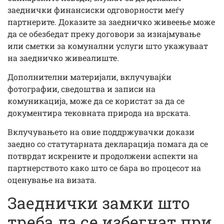
заеднички финансиски одговорности меѓу
партнерите. Доказите за заедничко живеење може
да се обезбедат преку договори за изнајмување
или сметки за комунални услуги што укажуваат
на заедничко живеалиште.
Дополнителни материјали, вклучувајќи
фотографии, сведоштва и записи на
комуникација, може да се користат за да се
документира тековната природа на врската.
Вклучувањето на овие поддржувачки докази
заедно со статутарната декларација помага да се
потврдат искрените и продолжени аспекти на
партнерството како што се бара во процесот на
оценување на визата.
Заеднички замки што
треба да се избегнат при