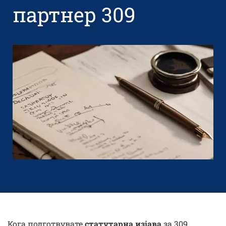
партнер 309
Кога подготвувате
статутарна изјава
за 309