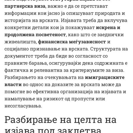
партнерска виза
, важно е да се претстават
информации кои јасно ја опишуваат природата и
историјата на врската. Изјавата треба да вклучува
конкретни детали кои ја покажуваат
искрена и
продолжена посветеност
, како што се заеднички
живеалишта,
финансиска меѓузависност
и
социјално признавање на врската. Структурата на
документот треба да биде во согласност со
правните барања, осигурувајќи дека содржината е
фактичка и релевантна за критериумите за виза.
Разбирањето на очекувањата на
имиграциските
власти
во однос на доказите за врската може да
помогне во ефективна организација на изјавата и
намалување на ризикот од пропусти или
несогласувања.
Разбирање на целта на
изјава под заклетва