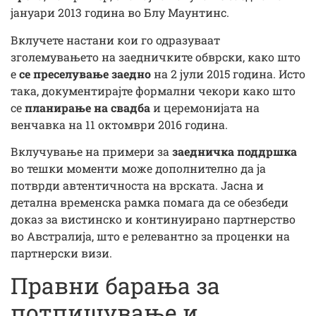
јануари 2013 година во Блу Маунтинс.
Вклучете настани кои го одразуваат
зголемувањето на заедничките обврски, како што
е
се преселување заедно
на 2 јули 2015 година. Исто
така, документирајте формални чекори како што
се
планирање на свадба
и церемонијата на
венчавка на 11 октомври 2016 година.
Вклучување на примери за
заедничка поддршка
во тешки моменти може дополнително да ја
потврди автентичноста на врската. Јасна и
детална временска рамка помага да се обезбеди
доказ за вистинско и континуирано партнерство
во Австралија, што е релевантно за проценки на
партнерски визи.
Правни барања за
потпишување и