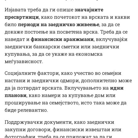
Изјавата треба да ги опише
значајните
пресвртници
, како почетокот на врската и какви
било
периоди на заедничко живеење
, за да се
докаже постоење на посветена врска. Треба да се
наведат и
финансиски аранжмани
, вклучувајќи
заеднички банкарски сметки или заеднички
купувања, за да се укаже на економска
меѓузависност.
Социјалните фактори, како учество во семејни
настани и заеднички одмори, дополнително може
да ја потврдат врската. Вклучувањето на
идни
планови
, како намери за купување дом или
проширување на семејството, исто така може да
биде релевантно.
Поддржувачки документи, како заеднички
закупни договори, финансиски извештаи или
фотографии, треба да се приложат за да ги