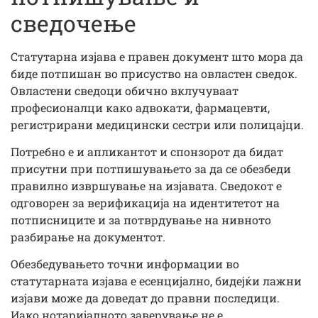
сведочење
Статутарна изјава е правен документ што мора да
биде потпишан во присуство на овластен сведок.
Овластени сведоци обично вклучуваат
професионалци како адвокати, фармацевти,
регистрирани медицински сестри или полицајци.
Потребно е и апликантот и спонзорот да бидат
присутни при потпишувањето за да се обезбеди
правилно извршување на изјавата. Сведокот е
одговорен за верификација на идентитетот на
потписниците и за потврдување на нивното
разбирање на документот.
Обезбедувањето точни информации во
статутарната изјава е есенцијално, бидејќи лажни
изјави може да доведат до правни последици.
Иако нотаријалното заверување не е