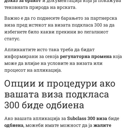
доказ за бракот
и документација која ја покажува
тековната природа на врската.
Важно е да го поднесете барањето за партнерска
виза пред истекот на визата подкласа 300 за да
избегнете било какви прекини во легалниот
статус.
Апликантите исто така треба да бидат
информирани за секоја
регулаторна промена
која
може да влијае на условите на визата или
процесот на апликација.
Опции и процедури ако
вашата виза подкласа
300 биде одбиена
Ако вашата апликација за
Subclass 300 виза
биде
одбиена
, можеби имате можност да ја
жалите