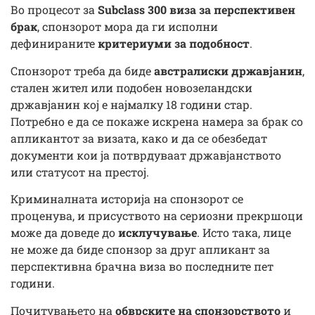
Во процесот за
Subclass 300 виза за перспективен
брак
, спонзорот мора да ги исполни
дефинираните
критериуми за подобност
.
Спонзорот треба да биде
австралиски државјанин
,
стален жител или подобен новозеландски
државјанин кој е најмалку 18 години стар.
Потребно е да се покаже искрена намера за брак со
апликантот за визата, како и да се обезбедат
документи кои ја потврдуваат државјанството
или статусот на престој.
Криминалната историја на спонзорот се
проценува, и присуството на сериозни прекршоци
може да доведе до
исклучување
. Исто така, лице
не може да биде спонзор за друг апликант за
перспективна брачна виза во последните пет
години.
Почитувањето на
обврските на спонзорството
и