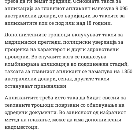
треба да ги земат предвид. Основната такса за
апликација за главниот апликант изнесува 9.095
австралиски долари, со варијации во таксите за
апликантите кои се под или над 18 години.
Дополнителните трошоци вклучуваат такси за
медицински прегледи, полициски уверенија за
проценка на карактерот и други здравствени
проверки. Во случаите кога се поднесува
комбинирана апликација во подоцнежен стадий,
таксата за главниот апликант се намалува на 1.350
австралиски долари; сепак, другите такси
остануваат применливи.
Апликантите треба исто така да бидат свесни за
тековните трошоци поврзани со обновување на
одредени документи. Во зависност од избраниот
метод на плаќање, може да има дополнителни
надоместоци.