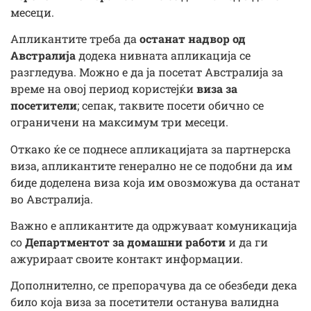
месеци.
Апликантите треба да
останат надвор од
Австралија
додека нивната апликација се
разгледува. Можно е да ја посетат Австралија за
време на овој период користејќи
виза за
посетители
; сепак, таквите посети обично се
ограничени на максимум три месеци.
Откако ќе се поднесе апликацијата за партнерска
виза, апликантите генерално не се подобни да им
биде доделена виза која им овозможува да останат
во Австралија.
Важно е апликантите да одржуваат комуникација
со
Департментот за домашни работи
и да ги
ажурираат своите контакт информации.
Дополнително, се препорачува да се обезбеди дека
било која виза за посетители останува валидна