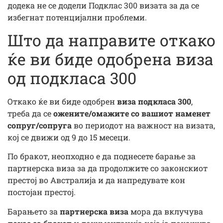
додека не се додели Подклас 300 визата за да се
избегнат потенцијални проблеми.
Што да направите откако
ќе ви биде одобрена виза
од подкласа 300
Откако ќе ви биде одобрен
виза подкласа 300
,
треба да се
ожените/омажите со вашиот наменет
сопруг/сопруга
во периодот на важност на визата,
кој се движи од 9 до 15 месеци.
По бракот, неопходно е да поднесете барање за
партнерска виза за да продолжите со законскиот
престој во Австралија и да напредувате кон
постојан престој.
Барањето за
партнерска виза
мора да вклучува