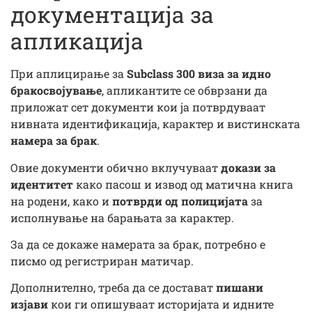
документација за
апликација
При аплицирање за
Subclass 300 виза за идно
бракосвојување
, апликантите се обврзани да
приложат сет документи кои ја потврдуваат
нивната идентификација, карактер и вистинската
намерa за брак
.
Овие документи обично вклучуваат
докази за
идентитет
како пасош и извод од матична книга
на родени, како и
потврди од полицијата
за
исполнување на барањата за карактер.
За да се докаже намерaта за брак, потребно е
писмо од регистриран матичар.
Дополнително, треба да се достават
пишани
изјави
кои ги опишуваат историјата и идните