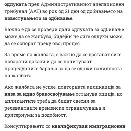
одлуката
пред Административниот апелационен
трибунал (AAT) во рок од 21 ден од добивањето на
известувањето за одбивање
.
Важно е да се провери дали одлуката за одбивање
може да се жалбува, бидејќи не сите одлуки може
да се оспорат преку овој процес.
За време на жалбата, е важно да се достават сите
побарани докази и да се почитуваат
процедурните барања за да се одржи валидноста
на жалбата.
Ако жалбата не успее, повторната апликација за
виза за идно бракосвојување
останува опција, но
апликантите треба да бидат свесни за
релевантните временски ограничувања и
критериуми за подобност.
Консултирањето со
квалификуван имиграционен