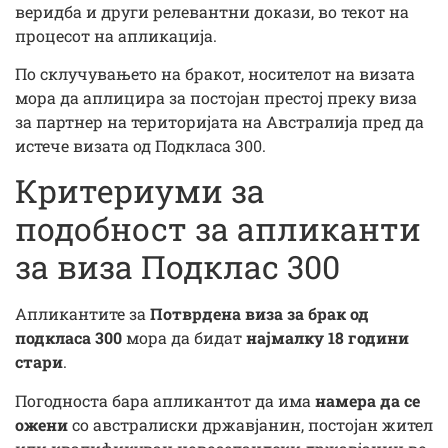
веридба и други релевантни докази, во текот на
процесот на апликација.
По склучувањето на бракот, носителот на визата
мора да аплицира за постојан престој преку виза
за партнер на територијата на Австралија пред да
истече визата од Подкласа 300.
Критериуми за
подобност за апликанти
за виза Подклас 300
Апликантите за
Потврдена виза за брак од
подкласа 300
мора да бидат
најмалку 18 години
стари
.
Погодноста бара апликантот да има
намера да се
ожени
со австралиски државјанин, постојан жител