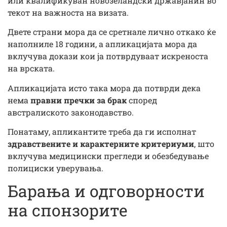
или квалификуван новозеландски државјанин во
текот на важноста на визата.
Двете страни мора да се сретнале лично откако ќе
наполниле 18 години, а апликацијата мора да
вклучува докази кои ја потврдуваат искреноста
на врската.
Апликацијата исто така мора да потврди дека
нема
правни пречки за брак
според
австралиското законодавство.
Понатаму, апликантите треба да ги исполнат
здравствените и карактерните критериуми
, што
вклучува медицински прегледи и обезбедување
полициски уверувања.
Барања и одговорности
на спонзорите