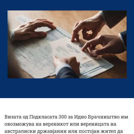
Визата од Подкласата 300 за Идно Брачништво им
овозможува на вереникот или вереницата на
австралиски државјанин или постојан жител да