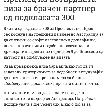
виза за брачен партнер
од подкласата 300
Визата од Подкласа 300 за Проспективен Брак
овозможува на поединец да влезе во Австралија за
да се ожени со својот австралиски државјанин,
постојан жител или подобен новозеландски
државјанин вереник во период од 9 до 15 месеци од
датумот на одобрување на визата.
Оваа привремена виза бара апликантот да ги
задоволи критериумите за подобност, вклучувајќи
докажување на искрена намера за брак и
обезбедување докази дека врската е автентична.
Апликациите мора да се поднесат додека
апликантот е надвор од Австралија. Потребна е
поддржувачка документација, како доказ за