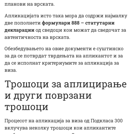
планови на врската.
Апликацијата исто така мора да содржи најмалку
две пополнети
формулари 888 – статутарни
декларации
од сведоци кои можат да сведочат за
автентичноста на врската.
Обезбедувањето на овие документи е суштинско
за да се потврдат тврдењата на апликантот и за
да се исполнат критериумите за апликација за
виза.
Трошоци за аплицирање
и други поврзани
трошоци
Процесот на апликација за виза од Подкласа 300
вклучува неколку трошоци кои апликантите