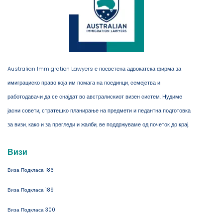
Australian Immigration Lawyers е посветена адвокатска фирма за
имиграциско право која им помага на поединци, семејства и
работодавачи да се снајдат во австралискиот визен систем. Нудиме
јасни совети, стратешко планирање на предмети и педантна подготовка
за визи, како и за прегледи и жалби, ве поддржуваме од почеток до крај.
Визи
Виза Подкласа 186
Виза Подкласа 189
Виза Подкласа 300