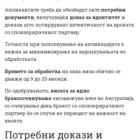
Апликантите треба да обезбедат сите
потребни
документи
, вклучувајќи
доказ за идентитет
и
докази што потврдуваат автентичност на врската
со спонзорирачкиот партнер.
Точноста при пополнување на апликацијата е
важна за минимизирање на задоцнувањата во
обработката.
Времето за обработка
на оваа виза обично се
движи од 9 до 20 месеци.
По одобрувањето,
висата за идно
бракосочинување
овозможува влез во Австралија,
со очекување дека бракот со спонзорирачкиот
партнер ќе се случи во периодот на важност на
визата.
Потребни докази и