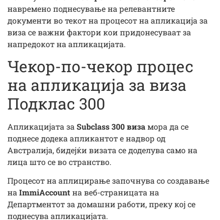
навремено поднесување на релевантните
документи во текот на процесот на апликација за
виза се важни фактори кои придонесуваат за
напредокот на апликацијата.
Чекор-по-чекор процес
на апликација за виза
Подклас 300
Апликацијата за
Subclass 300 виза
мора да се
поднесе додека апликантот е надвор од
Австралија, бидејќи визата се доделува само на
лица што се во странство.
Процесот на аплицирање започнува со создавање
на
ImmiAccount
на веб-страницата на
Департментот за домашни работи, преку кој се
поднесува апликацијата.