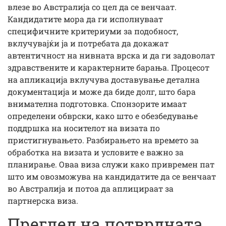
влезе во Австралија со цел да се венчаат.
Кандидатите мора да ги исполнуваат
специфичните критериуми за подобност,
вклучувајќи ја и потребата да докажат
автентичност на нивната врска и да ги задоволат
здравствените и карактерните барања. Процесот
на апликација вклучува доставување детална
документација и може да биде долг, што бара
внимателна подготовка. Спонзорите имаат
определени обврски, како што е обезбедување
поддршка на носителот на визата по
пристигнувањето. Разбирањето на времето за
обработка на визата и условите е важно за
планирање. Оваа виза служи како привремен пат
што им овозможува на кандидатите да се венчаат
во Австралија и потоа да аплицираат за
партнерска виза.
Преглед на потврдната