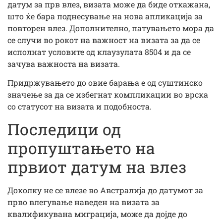
датум за прв влез, визата може да биде откажана,
што ќе бара поднесување на нова апликација за
повторен влез. Дополнително, патувањето мора да
се случи во рокот на важност на визата за да се
исполнат условите од клаузулата 8504 и да се
зачува важноста на визата.
Придржувањето до овие барања е од суштинско
значење за да се избегнат компликации во врска
со статусот на визата и подобноста.
Последици од
пропуштањето на
првиот датум на влез
Доколку не се влезе во Австралија до датумот за
прво влегување наведен на визата за
квалификувана миграција, може да дојде до