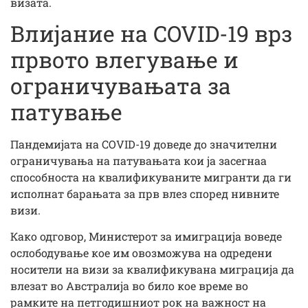
визата.
Влијание на COVID-19 врз
првото влегување и
ограничувањата за
патување
Пандемијата на COVID-19 доведе до значителни
ограничувања на патувањата кои ја засегнаа
способноста на квалификуваните мигранти да ги
исполнат барањата за прв влез според нивните
визи.
Како одговор, Министерот за имиграција воведе
ослободување кое им овозможува на одредени
носители на визи за квалификувана миграција да
влезат во Австралија во било кое време во
рамките на петгодишниот рок на важност на