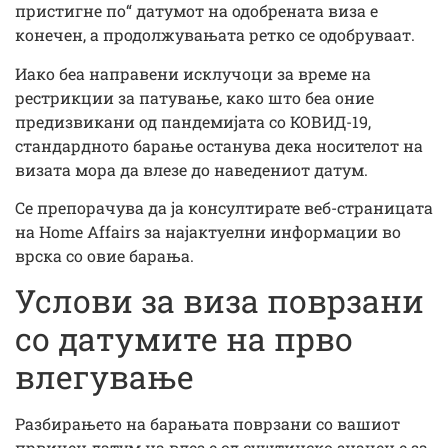
пристигне по“ датумот на одобрената виза е
конечен, а продолжувањата ретко се одобруваат.
Иако беа направени исклучоци за време на
рестрикции за патување, како што беа оние
предизвикани од пандемијата со КОВИД-19,
стандардното барање останува дека носителот на
визата мора да влезе до наведениот датум.
Се препорачува да ја консултирате веб-страницата
на Home Affairs за најактуелни информации во
врска со овие барања.
Услови за виза поврзани
со датумите на прво
влегување
Разбирањето на барањата поврзани со вашиот
првичен датум на влез е од суштинско значење за