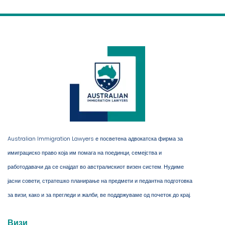
Australian Immigration Lawyers е посветена адвокатска фирма за
имиграциско право која им помага на поединци, семејства и
работодавачи да се снајдат во австралискиот визен систем. Нудиме
јасни совети, стратешко планирање на предмети и педантна подготовка
за визи, како и за прегледи и жалби, ве поддржуваме од почеток до крај.
Визи