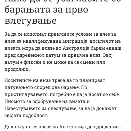
барањата за прво
влегување
За да се исполнат првичните услови за влез за
виза за квалификувана миграција, носителот на
визата мора да влезе во Австралија барем еднаш
пред одредениот датум за првичен влез. Овој
датум е фиксен и не може да се смени или
продолжи.
Носителите на виза треба да го планираат
патувањето според ова барање. По
пристигнувањето, потребно е да ја носат со себе
Писмото за одобрување на визата и
Известувањето за олеснување, за да ја докажат
својата подобност.
Доколку не се влезе во Австралија до одредениот