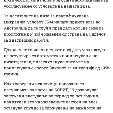
усогласување со условите на вашата виза.
За носителите на виза за квалификувана
миграција, условот 8504 налага првиот влез во
Австралија да се случи пред датумот „не смее да
пристигне по“ кој е наведен од страна на Одделот
за внатрешни работи.
Доколку не го испочитувате овој датум за влез, тоа
не резултира со автоматско поништување на
визата; сепак, визата станува предмет на
поништување според Законот за миграција од 1958
година.
Иако одредени исклучоци поврзани со
патувањата за време на КОВИД-19 дозволуваа
одложени влегувања во период од пет години,
почитувањето на наведените датуми на влез
останува клучно за одржување на важноста на