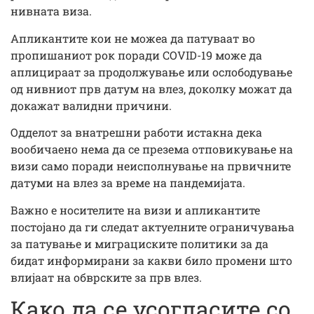
нивната виза.
Апликантите кои не можеа да патуваат во
пропишаниот рок поради COVID-19 може да
аплицираат за продолжување или ослободување
од нивниот прв датум на влез, доколку можат да
докажат валидни причини.
Одделот за внатрешни работи истакна дека
вообичаено нема да се презема отповикување на
визи само поради неисполнување на првичните
датуми на влез за време на пандемијата.
Важно е носителите на визи и апликантите
постојано да ги следат актуелните ограничувања
за патување и миграциските политики за да
бидат информирани за какви било промени што
влијаат на обврските за прв влез.
Како да се усогласите со