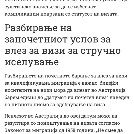
суштинско значење за да се избегнат
компликации поврзани со статусот на визата.
Разбирање на
започетниот услов за
влез за визи за стручно
иселување
Разбирањето на почетното барање за влез за визи
за квалификувана миграција е важно, бидејќи
носителите на визи мора да влезат во Австралија
барем еднаш до „датумот на почетен влез“ наведен
во нивното писмо за одобрување на виза.
Невлезот во Австралија до овој датум може да
резултира со поништување на визата согласно
Законот за миграција од 1958 година. „Не смее да