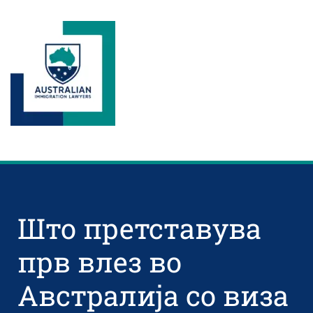
Што претставува
прв влез во
Австралија со виза