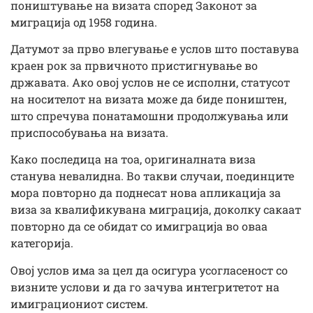
поништување на визата според Законот за
миграција од 1958 година.
Датумот за прво влегување е услов што поставува
краен рок за првичното пристигнување во
државата. Ако овој услов не се исполни, статусот
на носителот на визата може да биде поништен,
што спречува понатамошни продолжувања или
приспособувања на визата.
Како последица на тоа, оригиналната виза
станува невалидна. Во такви случаи, поединците
мора повторно да поднесат нова апликација за
виза за квалификувана миграција, доколку сакаат
повторно да се обидат со имиграција во оваа
категорија.
Овој услов има за цел да осигура усогласеност со
визните услови и да го зачува интегритетот на
имиграциониот систем.