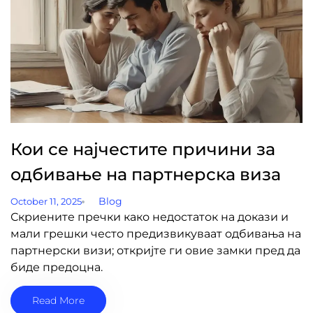
Кои се најчестите причини за
одбивање на партнерска виза
Blog
October 11, 2025
Скриените пречки како недостаток на докази и
мали грешки често предизвикуваат одбивања на
партнерски визи; откријте ги овие замки пред да
биде предоцна.
Read More