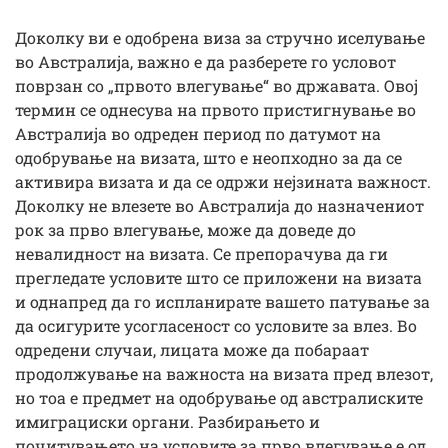
Доколку ви е одобрена виза за стручно иселување
во Австралија, важно е да разберете го условот
поврзан со „првото влегување“ во државата. Овој
термин се однесува на првото пристигнување во
Австралија во одреден период по датумот на
одобрување на визата, што е неопходно за да се
активира визата и да се одржи нејзината важност.
Доколку не влезете во Австралија до назначениот
рок за прво влегување, може да доведе до
невалидност на визата. Се препорачува да ги
прегледате условите што се приложени на визата
и однапред да го испланирате вашето патување за
да осигурите усогласеност со условите за влез. Во
одредени случаи, лицата може да побараат
продолжување на важноста на визата пред влезот,
но тоа е предмет на одобрување од австралиските
имиграциски органи. Разбирањето и
почитувањето на условите за прво влегување е од