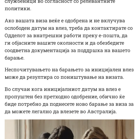
службеници во согласност со релевантните
политики.
Ако вашата виза веќе е одобрена и не вклучува
ослободен датум на влез, треба да контактирате со
Одделот за внатрешни работи преку е-пошта, да
ги објасните вашите околности и да обезбедите
соодветна документација за поддршка на вашето
барање.
Неспочитувањето на барањето за иницијален влез
може да резултира со поништување на визата.
Во случаи кога иницијалниот датум на влез е
пропуштен без претходно одобрение, обично ќе
биде потребно да поднесете ново барање за виза за
да можете легално да влезете во Австралија.