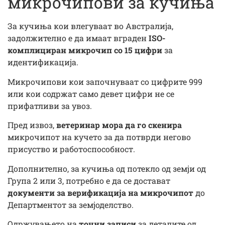
микрочипови за кучиња
За кучиња кои влегуваат во Австралија,
задолжително е да имаат вграден
ISO-
комплициран микрочип со 15 цифри
за
идентификација.
Микрочипови кои започнуваат со цифрите 999
или кои содржат само девет цифри не се
прифатливи за увоз.
Пред извоз,
ветеринар мора да го скенира
микрочипот на кучето за да потврди негово
присуство и работоспособност.
Дополнително, за кучиња од потекло од земји од
Група 2 или 3, потребно е да се достават
документи за верификација на микрочипот
до
Департментот за земјоделство.
Одржувањето на
точни записи
за деталите од