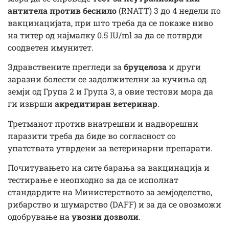
антитела против беснило
(RNATT) 3 до 4 недели по
вакцинацијата, при што треба да се покаже ниво
на титер од најмалку 0.5 IU/ml за да се потврди
соодветен имунитет.
Здравствените прегледи за
бруцелоза
и други
заразни болести се задолжителни за кучиња од
земји од Група 2 и Група 3, а овие тестови мора да
ги изврши
акредитиран ветеринар
.
Третманот против внатрешни и надворешни
паразити треба да биде во согласност со
упатствата утврдени за ветеринарни препарати.
Почитувањето на сите барања за вакцинација и
тестирање е неопходно за да се исполнат
стандардите на Министерството за земјоделство,
рибарство и шумарство (DAFF) и за да се овозможи
одобрување на
увозни дозволи
.