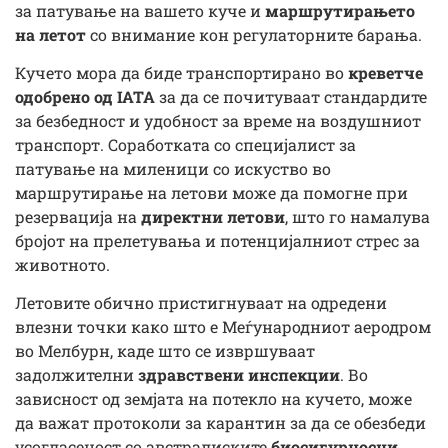
за патување на вашето куче и
маршрутирањето
на летот
со внимание кон регулаторните барања.
Кучето мора да биде транспортирaно во
креветче
одобрено од IATA
за да се почитуваат стандардите
за безбедност и удобност за време на воздушниот
транспорт. Соработката со специјалист за
патување на миленици со искуство во
маршрутирање на летови може да помогне при
резервација на
директни летови
, што го намалува
бројот на прелетувања и потенцијалниот стрес за
животното.
Летовите обично пристигнуваат на одредени
влезни точки како што е Меѓународниот аеродром
во Мелбурн, каде што се извршуваат
задолжителни
здравствени инспекции
. Во
зависност од земјата на потекло на кучето, може
да важат протоколи за карантин за да се обезбеди
усогласеност со австралиските
биосигурносни