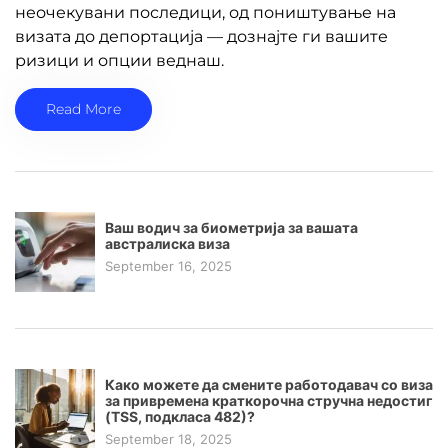
неочекувани последици, од поништување на
визата до депортација — дознајте ги вашите
ризици и опции веднаш.
Read More
Ваш водич за биометрија за вашата
австралиска виза
September 16, 2025
Како можете да смените работодавач со виза
за привремена краткорочна стручна недостиг
(TSS, подкласа 482)?
September 18, 2025