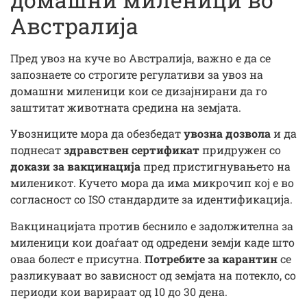
Австралија
Пред увоз на куче во Австралија, важно е да се
запознаете со строгите регулативи за увоз на
домашни миленици кои се дизајнирани да го
заштитат животната средина на земјата.
Увозниците мора да обезбедат
увозна дозвола
и да
поднесат
здравствен сертификат
придружен со
докази за вакцинација
пред пристигнувањето на
миленикот. Кучето мора да има микрочип кој е во
согласност со ISO стандардите за идентификација.
Вакцинацијата против беснило е задолжителна за
миленици кои доаѓаат од одредени земји каде што
оваа болест е присутна.
Потребите за карантин
се
разликуваат во зависност од земјата на потекло, со
периоди кои варираат од 10 до 30 дена.