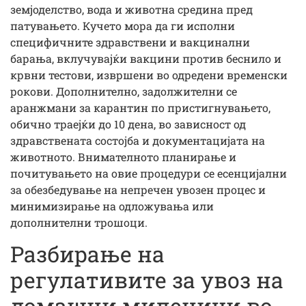
земјоделство, вода и животна средина пред
патувањето. Кучето мора да ги исполни
специфичните здравствени и вакцинални
барања, вклучувајќи вакцини против беснило и
крвни тестови, извршени во одредени временски
рокови. Дополнително, задолжителни се
аранжмани за карантин по пристигнувањето,
обично траејќи до 10 дена, во зависност од
здравствената состојба и документацијата на
животното. Внимателното планирање и
почитувањето на овие процедури се есенцијални
за обезбедување на непречен увозен процес и
минимизирање на одложувања или
дополнителни трошоци.
Разбирање на
регулативите за увоз на
домашни миленици во