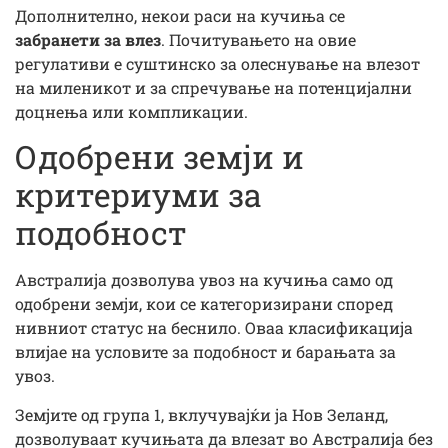
Дополнително, некои раси на кучиња се
забранети за влез
. Почитувањето на овие
регулативи е суштинско за олеснување на влезот
на миленикот и за спречување на потенцијални
доцнења или компликации.
Одобрени земји и
критериуми за
подобност
Австралија дозволува увоз на кучиња само од
одобрени земји, кои се категоризирани според
нивниот статус на беснило. Оваа класификација
влијае на условите за подобност и барањата за
увоз.
Земјите од група 1, вклучувајќи ја Нов Зеланд,
дозволуваат кучињата да влезат во Австралија без