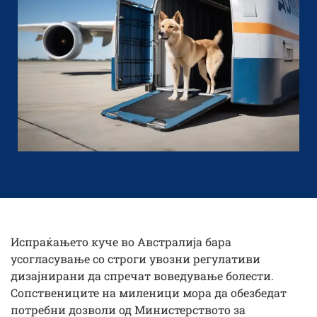
Испраќањето куче во Австралија бара
усогласување со строги увозни регулативи
дизајнирани да спречат воведување болести.
Сопствениците на миленици мора да обезбедат
потребни дозволи од Министерството за