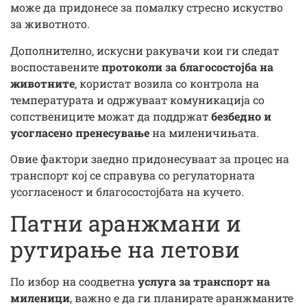
може да придонесе за помалку стресно искуство
за животното.
Дополнително, искусни ракувачи кои ги следат
воспоставените
протоколи за благосостојба на
животните
, користат возила со контрола на
температурата и одржуваат комуникација со
сопствениците можат да поддржат
безбедно и
усогласено пренесување
на миленичињата.
Овие фактори заедно придонесуваат за процес на
транспорт кој се справува со регулаторната
усогласеност и благосостојбата на кучето.
Патни аранжмани и
рутирање на летови
По избор на соодветна
услуга за транспорт на
миленици
, важно е да ги планирате аранжманите