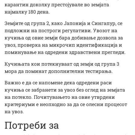
карантин доколку престојувале во земјата
најмалку 180 дена.
Земјите од група 2, како Јапонија и Сингапур, се
подложни на построги регулативи. Увозот на
кучиња од овие земји бара добивање дозвола за
увоз, проверка на микрочип идентификација и
поминување на одредени здравствени прегледи.
Кучињата кои потекнуваат од земји од група 3
мора да поминат дополнителни тестирања.
Важно е да се напомене дека одредени раси
кучиња се забранети за увоз без оглед на земјата
на потекло. Почитувањето на овие утврдени
критериуми е неопходно за да се олесни процесот
на увоз.
Потреби за