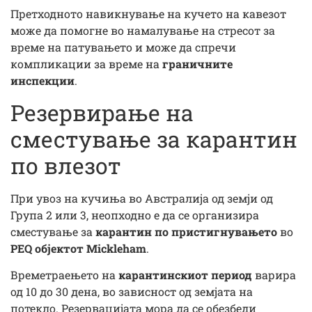
Претходното навикнување на кучето на кавезот
може да помогне во намалување на стресот за
време на патувањето и може да спречи
компликации за време на
граничните
инспекции
.
Резервирање на
сместување за карантин
по влезот
При увоз на кучиња во Австралија од земји од
Група 2 или 3, неопходно е да се организира
сместување за
карантин по пристигнувањето
во
PEQ објектот Mickleham
.
Времетраењето на
карантинскиот период
варира
од 10 до 30 дена, во зависност од земјата на
потекло. Резервацијата мора да се обезбеди