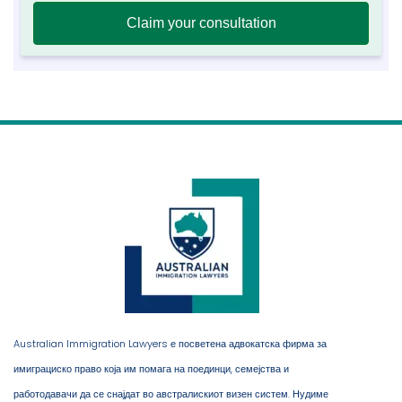
Australian Immigration Lawyers е посветена адвокатска фирма за
имиграциско право која им помага на поединци, семејства и
работодавачи да се снајдат во австралискиот визен систем. Нудиме