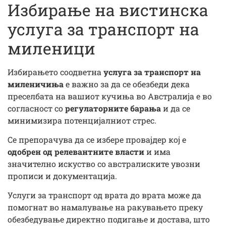
Избирање на вистинска
услуга за транспорт на
миленици
Избирањето соодветна
услуга за транспорт на
миленичиња
е важно за да се обезбеди дека
преселбата на вашиот кучиња во Австралија е во
согласност со
регулаторните барања
и да се
минимизира потенцијалниот стрес.
Се препорачува да се избере провајдер кој е
одобрен од релевантните власти
и има
значително искуство со австралиските увозни
прописи и документација.
Услуги за транспорт од врата до врата може да
помогнат во намалување на ракувањето преку
обезбедување директно подигање и достава, што