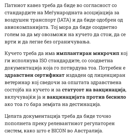
Патниот кавез треба да биде во согласност со
стандардите на Меѓународната асоцијација за
воздушен транспорт (IATA) и да биде одобрен од
авиокомпанијата. Тој мора да биде соодветно
голем за да му овозможи на кучето да стои, да се
врти и да легне без ограничувања.
Кучето треба да има
имплантиран микрочип
кој
ги исполнува ISO стандардите, со соодветна
документација која го потврдува тоа. Потребен е
здравствен сертификат
издаден од лиценциран
ветеринар кој сведочи за општата здравствена
состојба на кучето и за
статусот на вакцинација
,
вклучувајќи ја и
вакцинацијата против беснило
ако тоа го бара земјата на дестинација.
Целата документација треба да биде точно
пополнета преку релевантниот регулаторен
систем, како што е BICON во Австралија.