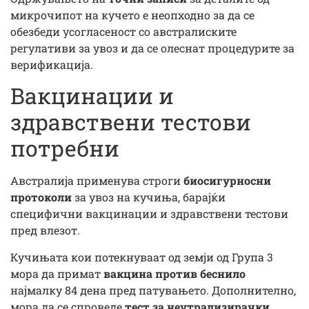
микрочипот на кучето е неопходно за да се
обезбеди усогласеност со австралиските
регулативи за увоз и да се олеснат процедурите за
верификација.
Вакцинации и
здравствени тестови
потребни
Австралија применува строги
биосигурносни
протоколи
за увоз на кучиња, барајќи
специфични вакцинации и здравствени тестови
пред влезот.
Кучињата кои потекнуваат од земји од Група 3
мора да примат
вакцина против беснило
најмалку 84 дена пред патувањето. Дополнително,
мора да се спроведе
тест за неутрализирачки