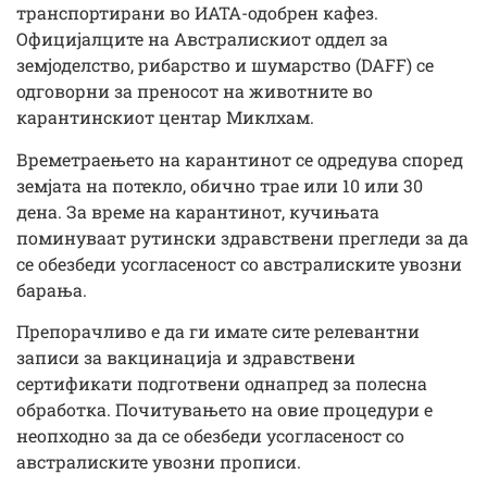
транспортирани во ИАТА-одобрен кафез.
Официјалците на Австралискиот оддел за
земјоделство, рибарство и шумарство (DAFF) се
одговорни за преносот на животните во
карантинскиот центар Миклхам.
Времетраењето на карантинот се одредува според
земјата на потекло, обично трае или 10 или 30
дена. За време на карантинот, кучињата
поминуваат рутински здравствени прегледи за да
се обезбеди усогласеност со австралиските увозни
барања.
Препорачливо е да ги имате сите релевантни
записи за вакцинација и здравствени
сертификати подготвени однапред за полесна
обработка. Почитувањето на овие процедури е
неопходно за да се обезбеди усогласеност со
австралиските увозни прописи.