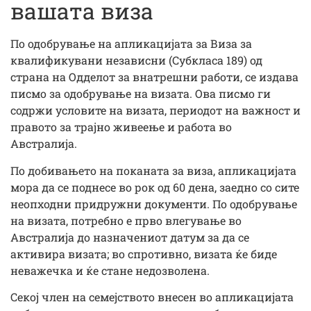
вашата виза
По одобрување на апликацијата за Виза за
квалификувани независни (Субкласа 189) од
страна на Одделот за внатрешни работи, се издава
писмо за одобрување на визата. Ова писмо ги
содржи условите на визата, периодот на важност и
правото за трајно живеење и работа во
Австралија.
По добивањето на поканата за виза, апликацијата
мора да се поднесе во рок од 60 дена, заедно со сите
неопходни придружни документи. По одобрување
на визата, потребно е прво влегување во
Австралија до назначениот датум за да се
активира визата; во спротивно, визата ќе биде
неважечка и ќе стане недозволена.
Секој член на семејството внесен во апликацијата