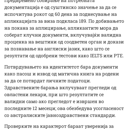
Предвремено собирање на потребната
документација е од суштинско значење за да се
испочитува рокот од 60 дена за поднесување на
апликацијата за виза подкласа 189. По добивањето
на покана за аплицирање, апликантите мора да
соберат клучни документи, вклучувајќи валидна
проценка на вештини од соодветен орган и докази
за познавање на англиски јазик, како што се
резултати од одобрени тестови како IELTS или PTE.
Потврдувањето на идентитетот бара документи
како пасош и извод од матична книга на родени
за да се потврдат личните податоци.
Здравствените барања вклучуваат прегледи од
овластени лекари, при што резултатите се
валидни само ако прегледот е извршен во
последните 12 месеци; ова обезбедува усогласеност
со австралиските јавноздравствени стандарди.
Проверките на карактерот бараат уверенија за