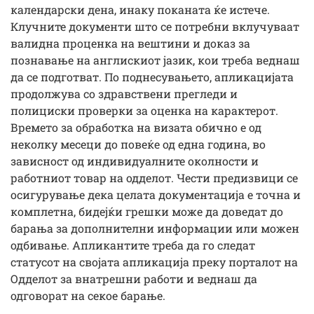
календарски дена, инаку поканата ќе истече.
Клучните документи што се потребни вклучуваат
валидна проценка на вештини и доказ за
познавање на англискиот јазик, кои треба веднаш
да се подготват. По поднесувањето, апликацијата
продолжува со здравствени прегледи и
полициски проверки за оценка на карактерот.
Времето за обработка на визата обично е од
неколку месеци до повеќе од една година, во
зависност од индивидуалните околности и
работниот товар на одделот. Чести предизвици се
осигурување дека целата документација е точна и
комплетна, бидејќи грешки може да доведат до
барања за дополнителни информации или можен
одбивање. Апликантите треба да го следат
статусот на својата апликација преку порталот на
Одделот за внатрешни работи и веднаш да
одговорат на секое барање.