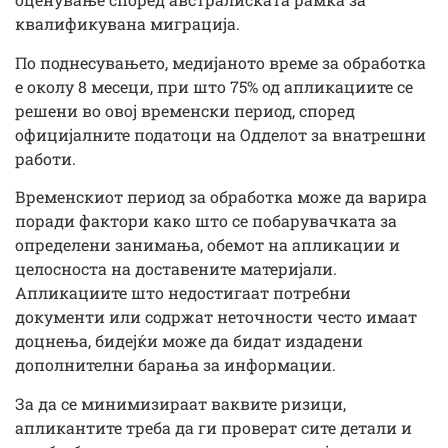
квалификувана миграција.
По поднесувањето, медијаното време за обработка
е околу 8 месеци, при што 75% од апликациите се
решени во овој временски период, според
официјалните податоци на Одделот за внатрешни
работи.
Временскиот период за обработка може да варира
поради фактори како што се побарувачката за
определени занимања, обемот на апликации и
целосноста на доставените материјали.
Апликациите што недостигаат потребни
документи или содржат неточности често имаат
доцнења, бидејќи може да бидат издадени
дополнителни барања за информации.
За да се минимизираат ваквите ризици,
апликантите треба да ги проверат сите детали и