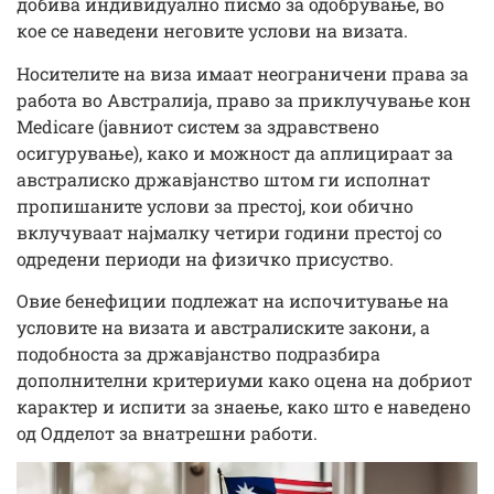
добива индивидуално писмо за одобрување, во
кое се наведени неговите услови на визата.
Носителите на виза имаат неограничени права за
работа во Австралија, право за приклучување кон
Medicare (јавниот систем за здравствено
осигурување), како и можност да аплицираат за
австралиско државјанство штом ги исполнат
пропишаните услови за престој, кои обично
вклучуваат најмалку четири години престој со
одредени периоди на физичко присуство.
Овие бенефиции подлежат на испочитување на
условите на визата и австралиските закони, а
подобноста за државјанство подразбира
дополнителни критериуми како оцена на добриот
карактер и испити за знаење, како што е наведено
од Одделот за внатрешни работи.