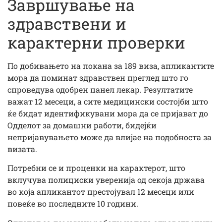
Завршување на
здравствени и
карактерни проверки
По добивањето на покана за 189 виза, апликантите
мора да поминат здравствен преглед што го
спроведува одобрен панел лекар. Резултатите
важат 12 месеци, а сите медицински состојби што
ќе бидат идентификувани мора да се пријават до
Одделот за домашни работи, бидејќи
непријавувањето може да влијае на подобноста за
визата.
Потребни се и проценки на карактерот, што
вклучува полициски уверенија од секоја држава
во која апликантот престојувал 12 месеци или
повеќе во последните 10 години.