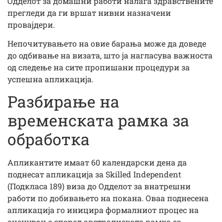
Одделот за домашни работи налага здравствените
прегледи да ги вршат нивни назначени
провајдери.
Непочитувањето на овие барања може да доведе
до одбивање на визата, што ја нагласува важноста
од следење на сите пропишани процедури за
успешна апликација.
Разбирање на
временската рамка за
обработка
Апликантите имаат 60 календарски дена да
поднесат апликација за Skilled Independent
(Подкласа 189) виза до Одделот за внатрешни
работи по добивањето на покана. Оваа поднесена
апликација го иницира формалниот процес на
оценување според австралиската рамка за