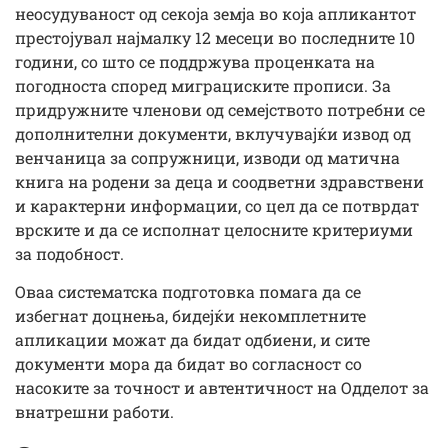
неосудуваност од секоја земја во која апликантот
престојувал најмалку 12 месеци во последните 10
години, со што се поддржува проценката на
погодноста според миграциските прописи. За
придружните членови од семејството потребни се
дополнителни документи, вклучувајќи извод од
венчаница за сопружници, изводи од матична
книга на родени за деца и соодветни здравствени
и карактерни информации, со цел да се потврдат
врските и да се исполнат целосните критериуми
за подобност.
Оваа систематска подготовка помага да се
избегнат доцнења, бидејќи некомплетните
апликации можат да бидат одбиени, и сите
документи мора да бидат во согласност со
насоките за точност и автентичност на Одделот за
внатрешни работи.