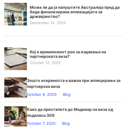
Може ли да ја напуштите Австралија пред да
биде финализирана апликацијата за
државјанство?
September 14, 2025
Кој е временскиот рок за издавање на
партнерската виза?
October 12, 2025
Зошто искреноста е важна при аплицирање за
партнерска виза
October 9, 2025
Blog
Како да пристапите до Медикер на виза од
подкласа 309
October 7, 2025
Blog