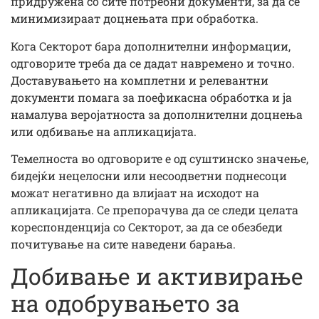
придружена со сите потребни документи, за да се
минимизираат доцнењата при обработка.
Кога Секторот бара дополнителни информации,
одговорите треба да се дадат навремено и точно.
Доставувањето на комплетни и релевантни
документи помага за поефикасна обработка и ја
намалува веројатноста за дополнителни доцнења
или одбивање на апликацијата.
Темелноста во одговорите е од суштинско значење,
бидејќи нецелосни или несоодветни поднесоци
можат негативно да влијаат на исходот на
апликацијата. Се препорачува да се следи целата
кореспонденција со Секторот, за да се обезбеди
почитување на сите наведени барања.
Добивање и активирање
на одобрувањето за