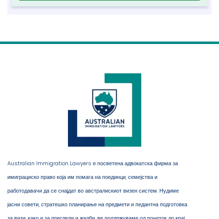
Australian Immigration Lawyers е посветена адвокатска фирма за
имиграциско право која им помага на поединци, семејства и
работодавачи да се снајдат во австралискиот визен систем. Нудиме
јасни совети, стратешко планирање на предмети и педантна подготовка
за визи, како и за прегледи и жалби, ве поддржуваме од почеток до крај.