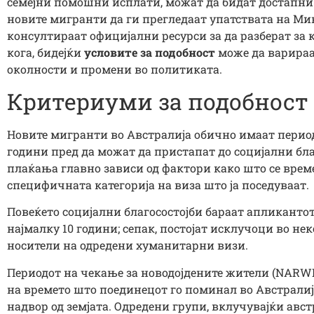
семејни помошни исплати, можат да бидат достапни 
новите мигранти да ги прегледаат упатствата на Мин
консултираат официјални ресурси за да разберат за
кога, бидејќи
условите за подобност
може да варираа
околности и промени во политиката.
Критериуми за подобност
Новите мигранти во Австралија обично имаат периоди
години пред да можат да пристапат до социјални бла
плаќања главно зависи од фактори како што се време
специфичната категорија на виза што ја поседуваат.
Повеќето социјални благосостојби бараат апликантот
најмалку 10 години; сепак, постојат исклучоци во нек
носители на одредени хуманитарни визи.
Периодот на чекање за новодојдените жители (NARWP
на времето што поединецот го поминал во Австрали
надвор од земјата. Одредени групи, вклучувајќи авс