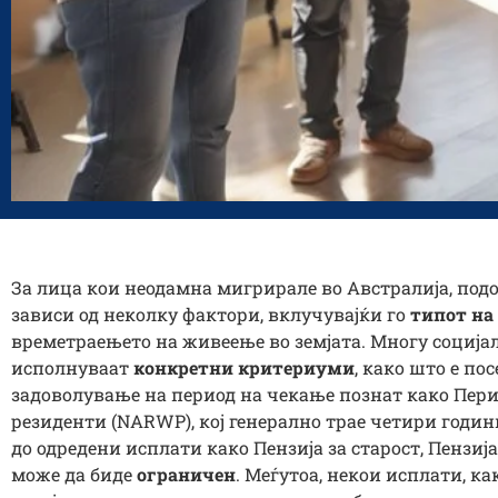
За лица кои неодамна мигрирале во Австралија, под
зависи од неколку фактори, вклучувајќи го
типот на
времетраењето на живеење во земјата. Многу соција
исполнуваат
конкретни критериуми
, како што е по
задоволување на период на чекање познат како Пери
резиденти (NARWP), кој генерално трае четири години
до одредени исплати како Пензија за старост, Пензиј
може да биде
ограничен
. Меѓутоа, некои исплати, ка