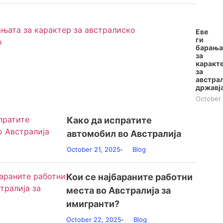
Еве
ги
барања
за
каракт
за
австра
државј
October 
Како да испратите
автомобил во Австралија
October 21, 2025
Blog
Кои се најбараните работни
места во Австралија за
имигранти?
October 22, 2025
Blog