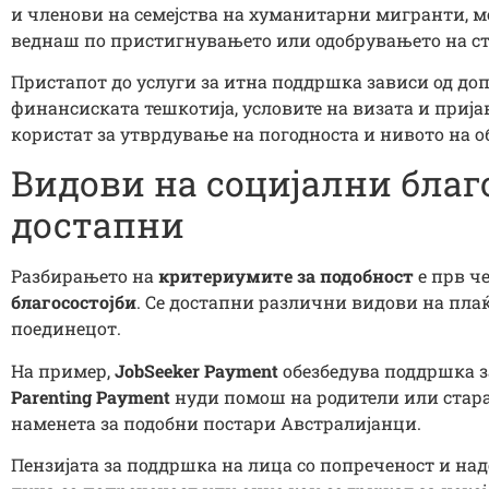
и членови на семејства на хуманитарни мигранти, 
веднаш по пристигнувањето или одобрувањето на ст
Пристапот до услуги за итна поддршка зависи од до
финансиската тешкотија, условите на визата и приј
користат за утврдување на погодноста и нивото на 
Видови на социјални благ
достапни
Разбирањето на
критериумите за подобност
е прв ч
благосостојби
. Се достапни различни видови на пла
поединецот.
На пример,
JobSeeker Payment
обезбедува поддршка з
Parenting Payment
нуди помош на родители или стара
наменета за подобни постари Австралијанци.
Пензијата за поддршка на лица со попреченост и над