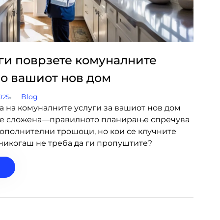
 ги поврзете комуналните
во вашиот нов дом
Blog
025
а на комуналните услуги за вашиот нов дом
де сложена—правилното планирање спречува
ополнителни трошоци, но кои се клучните
никогаш не треба да ги пропуштите?