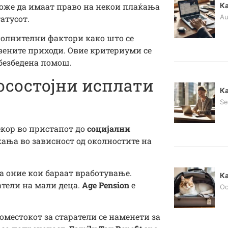
може да имаат право на некои плаќања
Ка
Au
атусот.
полнителни фактори како што се
авените приходи. Овие критериуми се
обезбедена помош.
осостојни исплати
Ка
Se
екор во пристапот до
социјални
ќања во зависност од околностите на
а оние кои бараат вработување.
Ка
тели на мали деца.
Age Pension
е
Oc
оместокот за старатели се наменети за