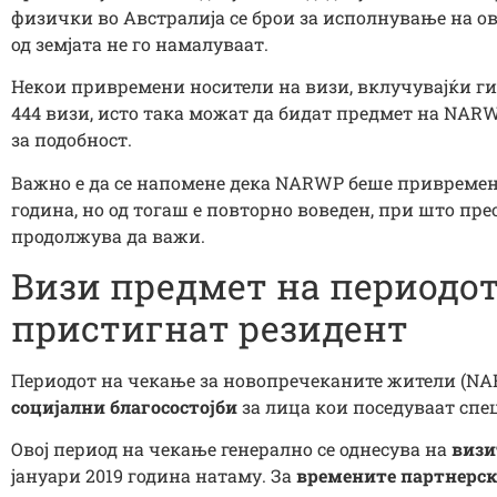
физички во Австралија се брои за исполнување на о
од земјата не го намалуваат.
Некои привремени носители на визи, вклучувајќи ги
444 визи, исто така можат да бидат предмет на NA
за подобност.
Важно е да се напомене дека NARWP беше привремен
година, но од тогаш е повторно воведен, при што пр
продолжува да важи.
Визи предмет на периодот
пристигнат резидент
Периодот на чекање за новопречеканите жители (NA
социјални благосостојби
за лица кои поседуваат сп
Овој период на чекање генерално се однесува на
визи
јануари 2019 година натаму. За
времените партнерск