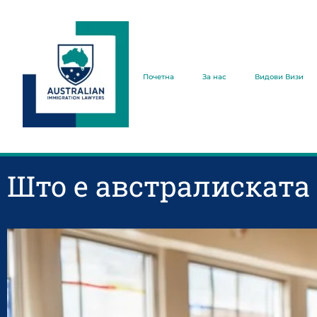
Почетна
За нас
Видови Визи
Што е австралиската