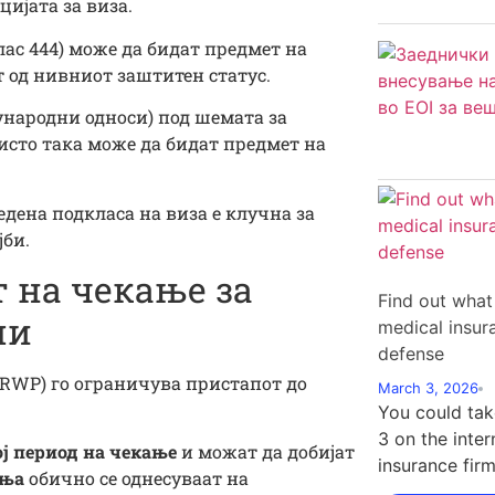
ијата за виза.
лас 444) може да бидат предмет на
 од нивниот заштитен статус.
ународни односи) под шемата за
исто така може да бидат предмет на
дена подкласа на виза е клучна за
јби.
 на чекање за
Find out what
ли
medical insu
defense
RWP) го ограничува пристапот до
March 3, 2026
You could tak
3 on the inter
ој период на чекање
и можат да добијат
insurance firm
ања
обично се однесуваат на