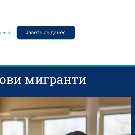
Јавете се денес
ајте нè
нови мигранти