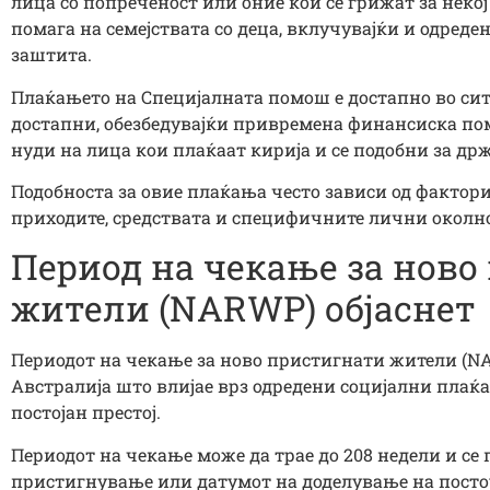
лица со попреченост или оние кои се грижат за некој
помага на семејствата со деца, вклучувајќи и одред
заштита.
Плаќањето на Специјалната помош е достапно во сит
достапни, обезбедувајќи привремена финансиска п
нуди на лица кои плаќаат кирија и се подобни за д
Подобноста за овие плаќања често зависи од фактори 
приходите, средствата и специфичните лични околн
Период на чекање за ново
жители (NARWP) објаснет
Периодот на чекање за ново пристигнати жители (NA
Австралија што влијае врз одредени социјални плаќ
постојан престој.
Периодот на чекање може да трае до 208 недели и се
пристигнување или датумот на доделување на постој