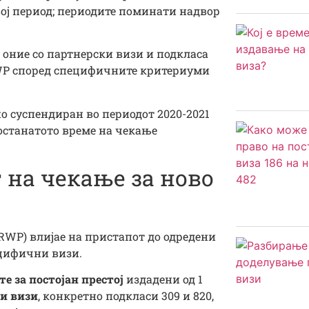
вој период; периодите поминати надвор
 оние со партнерски визи и подкласа
RWP според специфичните критериуми
о суспендиран во периодот 2020-2021
еостанатото време на чекање
 на чекање за ново
RWP) влијае на пристапот до одредени
ецифични визи.
те за постојан престој
издадени од 1
и визи
, конкретно подкласи 309 и 820,