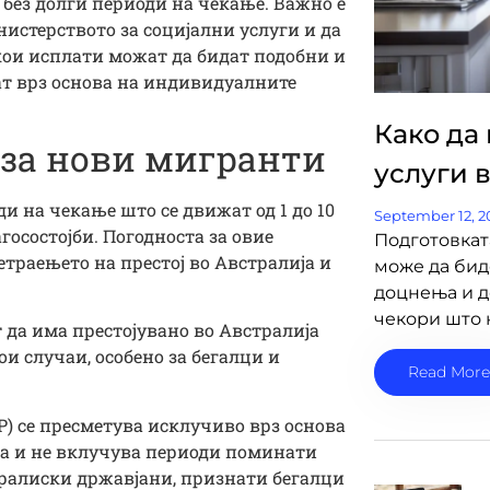
без долги периоди на чекање. Важно е
истерството за социјални услуги и да
 кои исплати можат да бидат подобни и
т врз основа на индивидуалните
Како да
 за нови мигранти
услуги 
 на чекање што се движат од 1 до 10
September 12, 2
госостојби. Погодноста за овие
Подготовкат
траењето на престој во Австралија и
може да би
доцнења и д
чекори што 
 да има престојувано во Австралија
ои случаи, особено за бегалци и
Read More
) се пресметува исклучиво врз основа
ја и не вклучува периоди поминати
тралиски државјани, признати бегалци