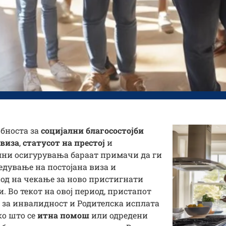
обноста за
социјални благосостојби
 виза
,
статусот на престој
и
лни осигурувања бараат примачи да ги
седување на постојана виза и
од на чекање за ново пристигнати
. Во текот на овој период, пристапот
а за инвалидност и Родителска исплата
ко што се
итна помош
или одредени