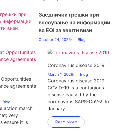
Заеднички грешки при
внесување на информации
во EOI за вешти визи
October 24, 2025
Blog
Coronavirus disease 2019
March 1, 2026
Blog
 Opportunities
Coronavirus disease 2019
rance agreements
COVID-19 is a contagious
disease caused by the
coronavirus SARS-CoV-2. In
Blog
e action march
January
net; very
s ensure it is
Read More