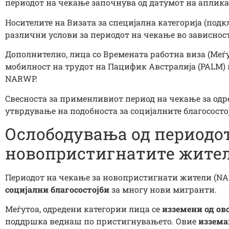
периодот на чекање започнува од датумот на апликац
Носителите на Визата за специјална категорија (подк
различни услови за периодот на чекање во зависност
Дополнително, лица со Времената работна виза (Меѓ
мобилност на трудот на Пацифик Австралија (PALM) 
NARWP.
Свесноста за применливиот период на чекање за одре
утврдување на подобноста за социјалните благососто
Ослободувања од периодот
новопристигнатите жите
Периодот на чекање за новопристигнати жители (NA
социјални благосостојби
за многу нови мигранти.
Меѓутоа, одредени категории лица се
изземени од ов
поддршка веднаш по пристигнувањето. Овие
иззем