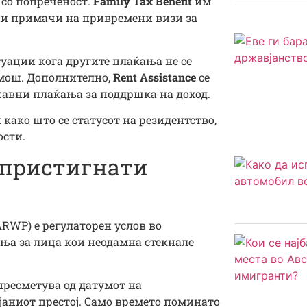
 со попреченост.
Family Tax Benefit
им
ени примачи на привремени визи за
уации кога другите плаќања не се
омош. Дополнително,
Rent Assistance
се
ржавни плаќања за поддршка на доход.
како што се статусот на резидентство,
ости.
 пристигнати
RWP) е регулаторен услов во
ања за лица кои неодамна стекнале
 пресметува од датумот на
аниот престој. Само времето поминато